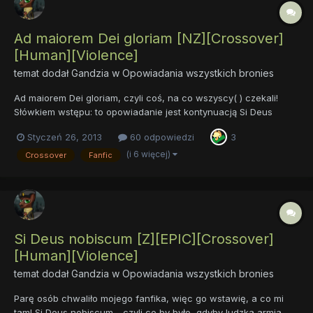
Ad maiorem Dei gloriam [NZ][Crossover]
[Human][Violence]
temat dodał
Gandzia
w
Opowiadania wszystkich bronies
Ad maiorem Dei gloriam, czyli coś, na co wszyscy( ) czekali!
Słówkiem wstępu: to opowiadanie jest kontynuacją Si Deus
nobiscum, więc zalecałbym najpierw przeczytać pierwszą
Styczeń 26, 2013
60 odpowiedzi
3
część. A o czym jest Ad maiorem...? Po prostu - dalsze przygody
naszych Sarmatów i ich czworonożnych kumotrów. AD 1639.
(i 6 więcej)
Crossover
Fanfic
Min...
Si Deus nobiscum [Z][EPIC][Crossover]
[Human][Violence]
temat dodał
Gandzia
w
Opowiadania wszystkich bronies
Parę osób chwaliło mojego fanfika, więc go wstawię, a co mi
tam! Si Deus nobiscum - czyli co by było, gdyby ludzka armia