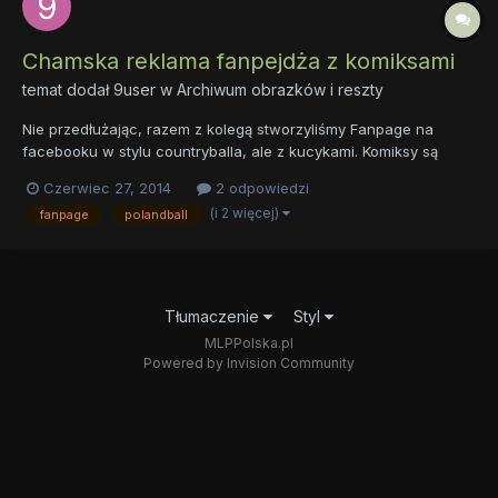
Chamska reklama fanpejdża z komiksami
temat dodał
9user
w
Archiwum obrazków i reszty
Nie przedłużając, razem z kolegą stworzyliśmy Fanpage na
facebooku w stylu countryballa, ale z kucykami. Komiksy są
typowo "Polandballowe", rysowane na papierze, z pomocą
Czerwiec 27, 2014
2 odpowiedzi
tableta graficznego lub w gimpie.
(i 2 więcej)
fanpage
polandball
https://www.facebook.com/pages/Ponyball/799847893388799
Tłumaczenie
Styl
MLPPolska.pl
Powered by Invision Community