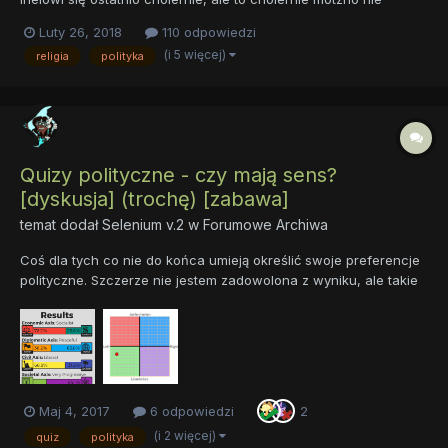
układało. Nie tylko wkurwił niedawno paru swoich niebiańskich
Luty 26, 2018
110 odpowiedzi
znajomych, oraz ogólnie nie był w Niebiosach popularny. Nie nie
(i 5 więcej)
religia
polityka
nie. Irielowi dzięki swojej ostatniej akcji udało się...
Quizy polityczne - czy mają sens?
[dyskusja] (trochę) [zabawa]
temat dodał
Selenium v.2
w
Forumowe Archiwa
Coś dla tych co nie do końca umieją określić swoje preferencje
polityczne. Szczerze nie jestem zadowolona z wyniku, ale takie
testy jednak choć trochę oddają jak faktycznie jest. Moim
zdaniem jest to ciekawa zabawa, i mam nadzieję, że wy też to
tak potratujecie. Proszę bez nieirocznego obrażania się...
Maj 4, 2017
6 odpowiedzi
2
(i 2 więcej)
quiz
polityka