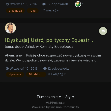
Czerwiec 3, 2014
59 odpowiedzi
1
(i 7 więcej)
arkadiusz
fuks
[Dyskusja] Ustrój polityczny Equestrii.
temat dodał
Airlick
w
Komnaty Blueblooda
Ahem, ahem. Książę chce rozpocząć nową dyskusję w swoim
dziale. Wy, pospolite człowieki, zapewne niewiele wiecie o
ustroju politycznym Equestrii. Ale Książę chciałby usłyszeć
Wrzesień 10, 2013
12 odpowiedzi
wasze opinie na jego temat - z pewnością dostarczycie mu
(i 1 więcej)
dyskusja
Blueblood
wielu okazji do śmiechu. A więc: jak myślicie, jak wygląda poli...
Tłumaczenie
Styl
MLPPolska.pl
Powered by Invision Community