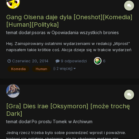
Gang Olsena daje dyla [Oneshot][Komedia]
[Human][Polityka]
temat dodał
psoras
w
Opowiadania wszystkich bronies
Hej. Zainspirowany ostatnimi wydarzeniami w redakcji „Wprost”
napisałem takie krótkie coś. Akcja dzieje się w trakcie wydarzeń
ujętych w jednym z moich poprzednich fanfików - „Moja Mała
Czerwiec 20, 2014
9 odpowiedzi
6
Dashie: Reloaded” - choć jego znajomość wcale nie jest
konieczna. Ostrzegam od razu, że opowiadanie jest, poniek...
(i 2 więcej)
Komedia
Human
[Gra] Dies irae [Oksymoron] [może trochę
Dark]
temat dodał
Po prostu Tomek
w
Archiwum
Jedną rzecz trzeba bylo sobie powiedzieć wprost i poważnie.
Irielowi się ostatnio cholernie, ale to cholernie motzno nie