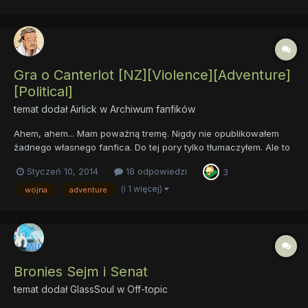
Gra o Canterlot [NZ][Violence][Adventure]
[Political]
temat dodał
Airlick
w
Archiwum fanfików
Ahem, ahem... Mam poważną tremę. Nigdy nie opublikowałem
żadnego własnego fanfica. Do tej pory tylko tłumaczyłem. Ale to
nie rozwija tak, jak pisanie czegoś własnego. Boję się jednak, że
Styczeń 10, 2014
18 odpowiedzi
3
wyszło/wyjdzie mi coś fatalnego. No, ale wrzucam tak czy
inaczej. O czym będzie ten fic? Cóż, tytuł z pewnośc...
(i 1 więcej)
wojna
adventure
Bronies Sejm i Senat
temat dodał
GlassSoul
w
Off-topic