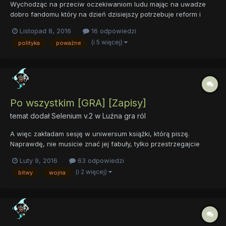
Wychodząc na przeciw oczekiwaniom ludu mając na uwadze
dobro fandomu który na dzień dzisiejszy potrzebuje reform i
reorganizacji utworzyliśmy z dniem dzisiejszym grupę Bronies
Listopad 8, 2016
16 odpowiedzi
Sejm i Senat
(i 5 więcej)
polityka
poważne
https://www.facebook.com/groups/1089789357801406/ Ta
grupa jest niezwykle ważna i ni...
Po wszystkim [GRA] [Zapisy]
temat dodał
Selenium v.2
w
Luźna gra ról
A więc zakładam sesję w uniwersum książki, którą piszę.
Naprawdę, nie musicie znać jej fabuły, tylko przestrzegajcie
zasad. Pytania czy dana rzecz istnieje w tym świecie jak i inne
Luty 9, 2016
63 odpowiedzi
pytania mile widziane. A więc podam zasady, kartę postaci i
(i 2 więcej)
bitwy
wojna
wstęp. Opis: Jest rok 2067. Nieliczni przetrwali...