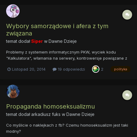
Wybory samorządowe i afera z tym
związana
temat dodał
Siper
w
Dawne Dzieje
Problemy z systemem informatycznym PKW, wyciek kodu
"Kalkulatora", włamania na serwery, kontrowersje powiązane z
niedzielnymi wyborami, manifestacje... Oj dużo się działo przez
Listopad 20, 2014
19 odpowiedzi
2
polityka
te ostatnie dni. Zakładam ten temat, bo jestem ciekawy Waszej
opinii co do tego wszystkiego. Czy uważacie, że wobec te...
Propaganda homoseksualizmu
temat dodał
arkadiusz fuks
w
Dawne Dzieje
Co myślicie o naklejkach z fb? Czemu homoseksualizm jest taki
modny?