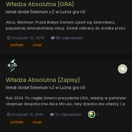
Władza Absolutna [GRA]
temat dodał
Selenium v.2
w
Luźna gra ról
Alice, Mortimer. Przed Białym Domem zjawił się dziennikarz,
popularnej amerykańskiej stacji. Został zabrany do środka przez
dwóch mężczyzn w czarnych garniturach. Zaprowadzili go do
Grudzień 12, 2015
89 odpowiedzi
pewnego ciemnego pokoju. Na środku niego stała Alice, z
polityka
sesja
grobową miną która po chwili zamieniła się w uśmiech. Ob...
Władza Absolutna [Zapisy]
temat dodał
Selenium v.2
w
Luźna gra ról
Rok 2024. Po nagłej śmierci prezydenta USA, władzę w państwie
obejmuje despotyczna Alice McLee, niby dziedziczka władzy ( a
przyjamniej sądzi iż w testamencie poprzednik tak zapisał ) z
Grudzień 11, 2015
12 odpowiedzi
1
dalekiej rodziny... Tak naprawdę zwykła oszustka, nie mająca
nawet odpowiedniego wieku na władzę. Kiedy zaczyna wł...
polityka
sesja