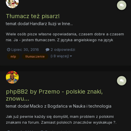
Tłumacz też pisarz!
temat dodał
Handlarz Iluzji
w
Inne...
Wiele osób pisze własne opowiadania, czasem dobre a czasem
nie. Ja - jestem tłumaczem. Z języka angielskiego na język
polski. Zajęłam się już jakiś czas tłumaczeniem opowiadania
Lipiec 30, 2016
2 odpowiedzi
Bride of Discord, obecnie jestem w drugiej części (Córka
(i 8 więcej)
mlp
tłumaczenie
Discorda). Ponad to tłumaczę też inne opowiadania,...
phpBB2 by Przemo - polskie znaki,
znowu...
temat dodał
Maćko z Bogdańca
w
Nauka i technologia
Jak już pewnie każdy się domyślił, mam problem z polskimi
znakami na forum. Zamiast polskich znaczków wyskakuje ?.
Próbowałem zmieniać w pliku overall_header.tpl, config.php, w