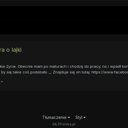
a o lajki
takie życie. Obecnie mam po maturach i chodzę do pracy, no i wpadł ko
 się takie coś podobało ._. Znajduje się on tutaj: https://www.faceboo.
)
Tłumaczenie
Styl
MLPPolska.pl