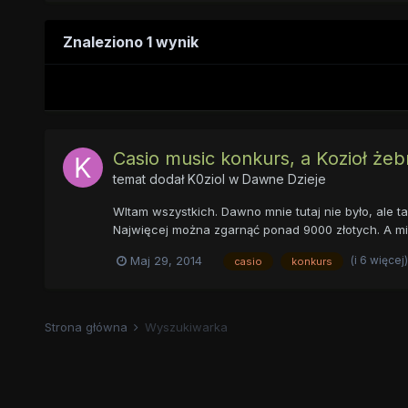
Znaleziono 1 wynik
Casio music konkurs, a Kozioł żebr
temat dodał
K0ziol
w
Dawne Dzieje
WItam wszystkich. Dawno mnie tutaj nie było, ale 
Najwięcej można zgarnąć ponad 9000 złotych. A mi by
(i 6 więcej
Maj 29, 2014
casio
konkurs
Strona główna
Wyszukiwarka