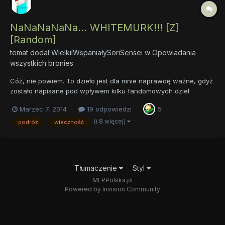
NaNaNaNaNa... WHITEMURK!!! [Z]
[Random]
temat dodał
WielkiIWspaniałySoriSensei
w
Opowiadania
wszystkich bronies
Cóż, nie powiem. To dzieło jest dla mnie naprawdę ważne, gdyż
zostało napisane pod wpływem kilku fandomowych dzieł
uznawanych za kultowe, które szczerze mnie poruszyły. W
Marzec 7, 2014
19 odpowiedzi
5
opowiadaniu starałem poruszyć kilka uniwersalnych problemów,
które męczą świat oraz kilka mniejszych, męczących
(i 8 więcej)
podróż
wieczność
zwyczajnego, szar...
Tłumaczenie
Styl
MLPPolska.pl
Powered by Invision Community