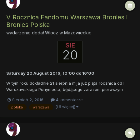
V Rocznica Fandomu Warszawa Bronies i
Bronies Polska
wydarzenie dodał
Wlocz
w
Mazowieckie
SIE
20
Saturday 20 August 2016, 10:00
do
16:00
W tym roku dokładnie 21 sierpnia mija już piąta rocznica od I
Warszawskiego Ponymeeta, będącego zarazem pierwszym
Polskim Ponymeetem. Z tej okazji zapraszamy wszystkich
Sierpień 2, 2016
4 komentarze
serdecznie na V Rocznice Fandomu Warszawa Bronies, będącą
(i 6 więcej)
polska
warszawa
zarazem V Rocznicą Polskiego fandomu. Odbędzie się on 20
sierpnia o go...