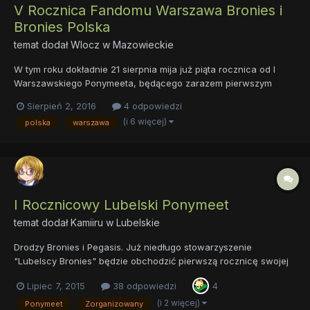
V Rocznica Fandomu Warszawa Bronies i
Bronies Polska
temat dodał
Wlocz
w
Mazowieckie
W tym roku dokładnie 21 sierpnia mija już piąta rocznica od I
Warszawskiego Ponymeeta, będącego zarazem pierwszym
Polskim Ponymeetem. Z tej okazji zapraszamy wszystkich
Sierpień 2, 2016
4 odpowiedzi
serdecznie na V Rocznice Fandomu Warszawa Bronies, będącą
(i 6 więcej)
polska
warszawa
zarazem V Rocznicą Polskiego fandomu. Odbędzie się on 20
sierpnia o go...
I Rocznicowy Lubelski Ponymeet
temat dodał
Kamiiru
w
Lubelskie
Drodzy Bronies i Pegasis. Już niedługo stowarzyszenie
"Lubelscy Bronies" będzie obchodzić pierwszą rocznicę swojej
działalności. Z tej okazji razem ze stowarzyszeniem "Warszawa
Lipiec 7, 2015
38 odpowiedzi
4
Bronies" mamy zaszczyt zaprosić was wszystkich na nasz I
Rocznicowy Ponymeet który odbędzie się w Lublinie...
(i 2 więcej)
Ponymeet
Zorganizowany