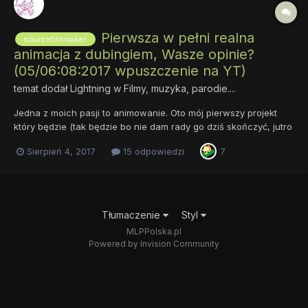
Pierwsza w pełni realna
sourcefilmmaker.
animacja z dubingiem, Wasze opinie?
(05/06:08:2017 wpuszczenie na YT)
temat dodał
Lightning
w
Filmy, muzyka, parodie....
Jedna z moich pasji to animowanie. Oto mój pierwszy projekt
który będzie (tak będzie bo nie dam rady go dziś skończyć, jutro
1 zmiana nadgodziny...) prawdopodobnie jutro maks po jutrze
Sierpień 4, 2017
15 odpowiedzi
7
opublikowany. Filmik będzie mieć co prawda minutę, ale jest
lekko śmieszny, w miarę dopracowany i OFICJALNIE będzi...
Tłumaczenie
Styl
MLPPolska.pl
Powered by Invision Community