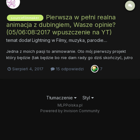
Pierwsza w pełni realna
sourcefilmmaker.
animacja z dubingiem, Wasze opinie?
(05/06:08:2017 wpuszczenie na YT)
temat dodał
Lightning
w
Filmy, muzyka, parodie....
Jedna z moich pasji to animowanie. Oto mój pierwszy projekt
który będzie (tak będzie bo nie dam rady go dziś skończyć, jutro
1 zmiana nadgodziny...) prawdopodobnie jutro maks po jutrze
Sierpień 4, 2017
15 odpowiedzi
7
opublikowany. Filmik będzie mieć co prawda minutę, ale jest
lekko śmieszny, w miarę dopracowany i OFICJALNIE będzi...
Tłumaczenie
Styl
MLPPolska.pl
Powered by Invision Community