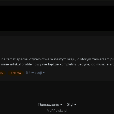
ji na temat spadku czytelnictwa w naszym kraju, o którym zamierzam pi
nie artykuł problemowy nie będzie kompletny. Jedyne, co musicie zrob
(i 4 więcej)
wo
ankieta
Tłumaczenie
Styl
MLPPolska.pl