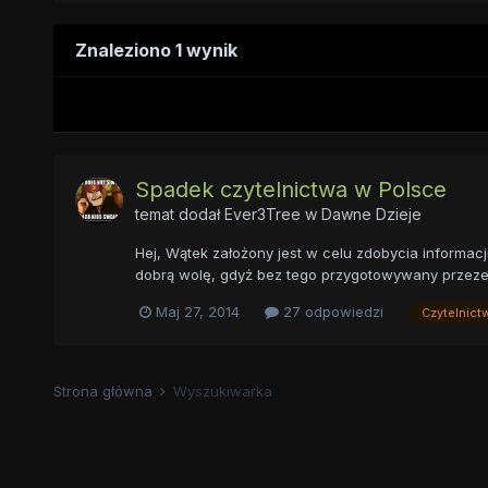
Znaleziono 1 wynik
Spadek czytelnictwa w Polsce
temat dodał
Ever3Tree
w
Dawne Dzieje
Hej, Wątek założony jest w celu zdobycia informac
dobrą wolę, gdyż bez tego przygotowywany przeze m
Maj 27, 2014
27 odpowiedzi
Czytelnict
Strona główna
Wyszukiwarka