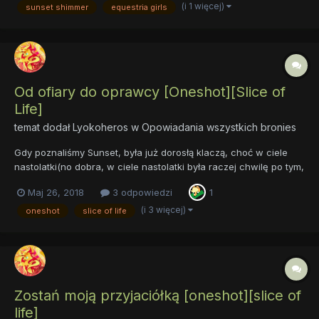
sunsetkowych na Dzień Sunset Shimmer. oryginalny opis:
(i 1 więcej)
sunset shimmer
equestria girls
Zastanawiałeś s...
Od ofiary do oprawcy [Oneshot][Slice of
Life]
temat dodał
Lyokoheros
w
Opowiadania wszystkich bronies
Gdy poznaliśmy Sunset, była już dorosłą klaczą, choć w ciele
nastolatki(no dobra, w ciele nastolatki była raczej chwilę po tym,
jak ją poznaliśmy). Silną i utalentowaną, choć kroczącą złą
Maj 26, 2018
3 odpowiedzi
1
drogą... Ale przecież nie zawsze tak było. Niegdyś i Sunset
wierzyła w przyjaźń... była młodą, niewinną kl...
(i 3 więcej)
oneshot
slice of life
Zostań moją przyjaciółką [oneshot][slice of
life]