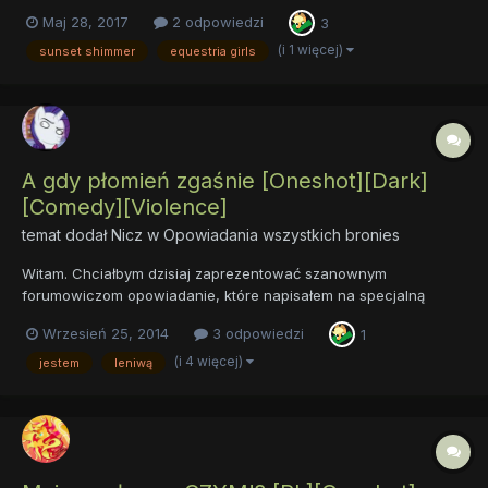
Maj 28, 2017
2 odpowiedzi
3
(i 1 więcej)
sunset shimmer
equestria girls
A gdy płomień zgaśnie [Oneshot][Dark]
[Comedy][Violence]
temat dodał
Nicz
w
Opowiadania wszystkich bronies
Witam. Chciałbym dzisiaj zaprezentować szanownym
forumowiczom opowiadanie, które napisałem na specjalną
edycję konkursu literackiego. A gdy płomień zgaśnie Opis:
Wrzesień 25, 2014
3 odpowiedzi
1
Sunset Shimmer znalazła się na szczycie. Spełnił się jej sen,
zdruzgotawszy całkowicie wszelki opór stała się jedyną
(i 4 więcej)
jestem
leniwą
władczynią c...