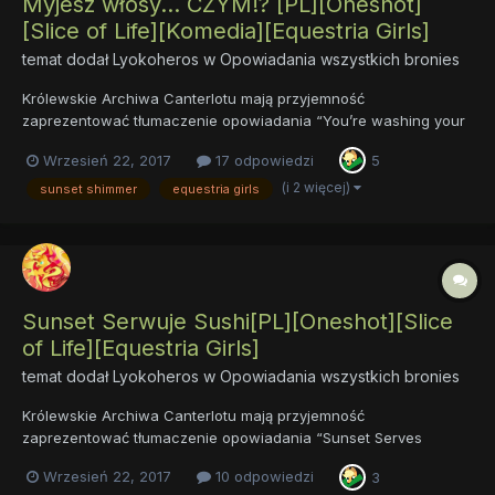
Myjesz włosy… CZYM!? [PL][Oneshot]
[Slice of Life][Komedia][Equestria Girls]
temat dodał
Lyokoheros
w
Opowiadania wszystkich bronies
Królewskie Archiwa Canterlotu mają przyjemność
zaprezentować tłumaczenie opowiadania “You’re washing your
hair with WHAT!?”, inspirowanego animacją “Monday Blues”,
Wrzesień 22, 2017
17 odpowiedzi
5
opublikowanego w ramach zestawu tłumaczeń sunsetkowych
na Dzień Sunset Shimmer. Oryginalny opis: Sunset jest
(i 2 więcej)
sunset shimmer
equestria girls
kucykiem,...
Sunset Serwuje Sushi[PL][Oneshot][Slice
of Life][Equestria Girls]
temat dodał
Lyokoheros
w
Opowiadania wszystkich bronies
Królewskie Archiwa Canterlotu mają przyjemność
zaprezentować tłumaczenie opowiadania “Sunset Serves
Sushi”, inspirowanego jednym z zestawów z serii Equestria Girls
Wrzesień 22, 2017
10 odpowiedzi
3
Mini , opublikowanego w ramach zestawu tłumaczeń