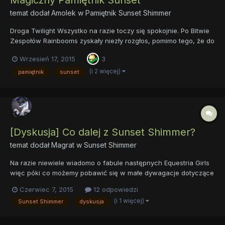
Magiczny Pamiętnik Sunset
temat dodał
Amolek
w
Pamiętnik Sunset Shimmer
Droga Twilight Wszystko na razie toczy się spokojnie. Po Bitwie
Zespołów Rainbooms zyskały niezły rozgłos, pomimo tego, że do
nich dołączyłam. Nadal dostrzegam wśród uczniów niechęć do
Wrzesień 17, 2015
3
mojej osoby i odnoszę wrażenie, że taki stan się utrzyma
jeszcze jakiś czas. Najważniejsze jest to, że teraz mam...
(i 2 więcej)
pamiętnik
sunset
[Dyskusja] Co dalej z Sunset Shimmer?
temat dodał
Magrat
w
Sunset Shimmer
Na razie niewiele wiadomo o fabule następnych Equestria Girls
więc póki co możemy pobawić się w małe dywagacje dotyczące
przyszłości naszej zreformowanej bohaterki. Chociaż mnie
Czerwiec 7, 2015
12 odpowiedzi
bardziej by chodziło o to jakie są wasze oczekiwania względem
(i 1 więcej)
Sunset Shimmer
dyskusja
niej. Na końcu drugiego filmu z serii EG Sunset pozostaje w...