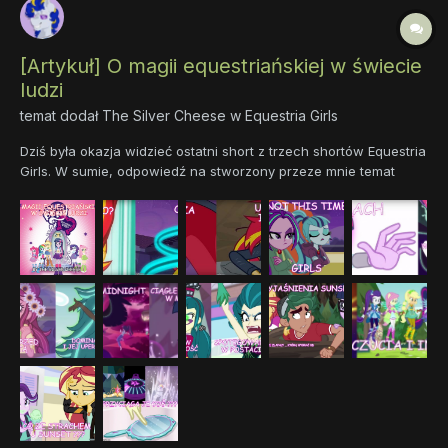
[Artykuł] O magii equestriańskiej w świecie
ludzi
temat dodał
The Silver Cheese
w
Equestria Girls
Dziś była okazja widzieć ostatni short z trzech shortów Equestria
Girls. W sumie, odpowiedź na stworzony przeze mnie temat
można było już uzależnić po premierze Legend of Everfree, ale
dopiero ten short pokazał jak mniej więcej magia działa w
świecie ludzi. Zatem zacznijmy od początku. Przygotujcie...