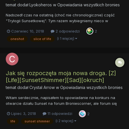
temat dodał
Lyokoheros
w
Opowiadania wszystkich bronies
Nadszedł czas na ostatnią (choć nie chronologicznie) część
"Trylogii Sunsetkowej". Tym razem wybiegniemy nieco w
przyszłość względem "Od ofiary do oprawcy". Sunset ma 20 lat,
Czerwiec 10, 2018
2 odpowiedzi
2
jej matka od 5 lat nie żyje, jeszcze dłużej jest uczennicą
księżniczki Celestii i mieszka w jej pałacu. Jest utalentowa...
(i 1 więcej)
oneshot
slice of life
Jak się rozpoczęła moja nowa droga. [Z]
[Life][SunsetShimmer][Sad][okruch]
temat dodał
Crystal Arrow
w
Opowiadania wszystkich bronies
Witam serdecznie, napisałem to opowiadanie na konkurs na
otwarcie działu Sunset na forum Broniescorner, ale forum się
zamknęło przed ogłoszeniem wyników, więc publikuje je tutaj.
Lipiec 3, 2018
11 odpowiedzi
2
Jest to prequel opowiadania "nauka a magia" i opowiada o tym,
dlaczego Sunset postanawia uciec przez kryształowe lustro d...
(i 2 więcej)
life
sunset shimmer