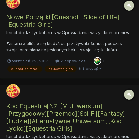
Nowe Początki [Oneshot][Slice of Life]
[Equestria Girls]
temat dodał
Lyokoheros
w
Opowiadania wszystkich bronies
Zastanawialiście się kiedyś co przeżywała Sunset podczas
swojej przemiany na jesiennym balu i swojej klęski, która
wywróciła jej życie do góry nogami i stało się początkiem jej
Wrzesień 22, 2017
7 odpowiedzi
1
nowej życiowej drogi? Nad tym, co działo się z nią w czasie i po
jesiennym balu oraz jakie właściwie były jej początki...
(i 2 więcej)
sunset shimmer
equestria girls
Kod Equestria[NZ][Multiwersum]
[Przygodowy][Przemoc][Sci-Fi][Fantasy]
[Ludzie][Alternatywne Uniwersum][Kod
Lyoko][Equestria Girls]
temat dodał
Lyokoheros
w
Opowiadania wszystkich bronies