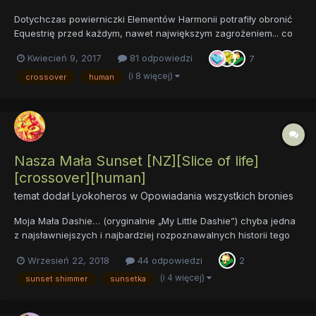
Dotychczas powierniczki Elementów Harmonii potrafiły obronić
Equestrię przed każdym, nawet największym zagrożeniem... co
jednak będzie, jeśli to one okażą się zagrożeniem? Tak właśnie
Kwiecień 9, 2017
81 odpowiedzi
7
się stanie, gdy pod postacią alikorna pojawi się program
sztucznej inteligencji z innego świata. Skryty w cieni...
(i 8 więcej)
crossover
human
Nasza Mała Sunset [NZ][Slice of life]
[crossover][human]
temat dodał
Lyokoheros
w
Opowiadania wszystkich bronies
Moja Mała Dashie… (oryginalnie „My Little Dashie”) chyba jedna
z najsławniejszych i najbardziej rozpoznawalnych historii tego
fandomu – opowieść o bronym, który znajduje trafiającą
Wrzesień 22, 2018
44 odpowiedzi
2
przypadkiem do naszego świata Rainbow… dla jednych piękna i
cudowna opowieść, dla innych sztampa i tani wyciskacz łez…...
(i 4 więcej)
sunset shimmer
sunsetka