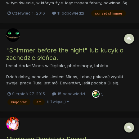
w tym świecie, w którym żyje. Idąc tropem fabuły, powinna. Są
jakieś teorie? xD
Czerwiec 1, 2016
11 odpowiedzi
sunset shimmer
"Shimmer before the night" lub kucyk o
zachodzie słońca.
temat dodał
Minos
w
Digitale, photoshopy, tablety
Dzień dobry, panowie. Jestem Minos, i сhcę pokazać wyniki
swojej pracy. Tutaj jest mój DeviantArt, jeśli podoba Ci się.
Sierpień 27, 2015
15 odpowiedzi
5
(i 1 więcej)
krajobraz
art