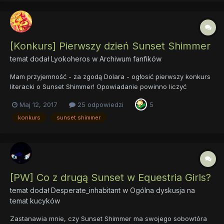
[Konkurs] Pierwszy dzień Sunset Shimmer
temat dodał
Lyokoheros
w
Archiwum fanfików
Mam przyjemność - za zgodą Dolara - ogłosić pierwszy konkurs
literacki o Sunset Shimmer! Opowiadanie powinno liczyć
przynajmniej 1000 słów(minimum! - w tym konkursie nie ma
Maj 12, 2017
25 odpowiedzi
5
górnej granicy długości opowiadania, jest tylko dolna). Główną
bohaterką powinna być Sunset Shimmer....
konkurs
sunset shimmer
[PW] Co z drugą Sunset w Equestria Girls?
temat dodał
Desperate_inhabitant
w
Ogólna dyskusja na
temat kucyków
Zastanawia mnie, czy Sunset Shimmer ma swojego sobowtóra