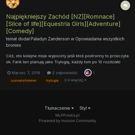
Najpiękniejszy Zachód [NZ][Romnace]
[Silce of life][Equestria Girls][Adventure]
[Comedy]
temat dodał
Paladyn Zanderson
w
Opowiadania wszystkich
bronies
Cóż, oto kolejne moje wypociny jeśli ktoś postronny to przeczyta
ok. Fank ten planuję jako Trylogię, każdy tom po 10 rozdziało
raczej krótkich. Fabuła będzie się obracać wokół relacjj mojej i
Marzec 7, 2019
2 odpowiedzi
1
mojego Equstriańskiego odpowiednika z Sunset Shimmer,więc
tak będzie trochę Romansu (czasem niektórym może...
(i 4 więcej)
sunsetshimmer
trylogia
Tłumaczenie
Styl
MLPPolska.pl
Powered by Invision Community