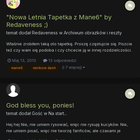
"Nowa Letnia Tapetka z Mane6" by
Redaveness ;)
temat dodał
Redaveness
w
Archiwum obrazków i reszty
Właśnie zrobiłem taką oto tapetkę. Proszę częstujcie się. Piszcie
też czy wam się podoba i czy chcecie ją w innej rozdzielczości.
Maj 13, 2013
13 odpowiedzi
(i 7 więcej)
mane6
rainbow dash
God bless you, ponies!
temat dodał Gość w
Na start...
Hej hej Nie, nie umiem rysować, więc nie rysuję kucyków. Nie,
nie umiem pisać, więc nie tworzę fanficów, ale czasami je
czytam =) Słucham głównie rocka i metalu. EWENTUALNIE