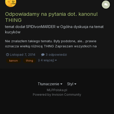
Odpowiadamy na pytania dot. kanonu!
THING
temat dodał
SPIDIvonMARDER
w
Ogólna dyskusja na temat
kucyków
Nie znalazłem takiego tematu. Były podobne, ale... prawie
oznacza wielką różnicę THING Zapraszam wszystkich na
kucykowy THING! Czym jest Thing? W dawnych
Listopad 7, 2014
3 odpowiedzi
społeczeństwach germańskich oznaczał radę starców, ich sądy
(i 4 więcej)
kanon
thing
i zebrania, gdzie obradowali nad ważnymi sprawami i każdy
mógł zapytać o coś....
Tłumaczenie
Styl
MLPPolska.pl
Powered by Invision Community