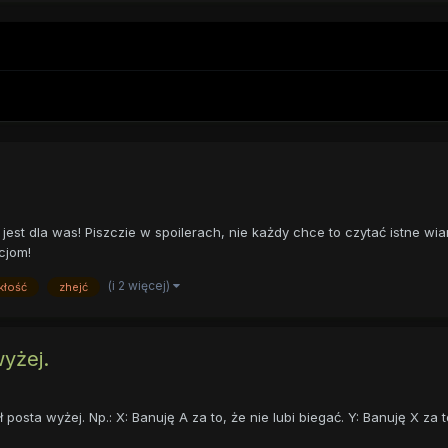
jest dla was! Piszczie w spoilerach, nie każdy chce to czytać istne wi
cjom!
(i 2 więcej)
kłość
zhejć
yżej.
osta wyżej. Np.: X: Banuję A za to, że nie lubi biegać. Y: Banuję X za to