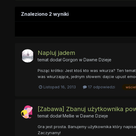
Znaleziono 2 wyniki
Napluj jadem
temat dodał
Gorgon
w
Dawne Dzieje
Pisząc krótko: Jest ktoś kto was wkurza? Ten temat 
was wkurzające, jednym słowem: dajcie upust emo
Listopad 16, 2013
17 odpowiedzi
wście
[Zabawa] Zbanuj użytkownika pow
temat dodał
Mellie
w
Dawne Dzieje
Gra jest prosta. Banujemy użytkownika który napisał p
Zaczynamy!