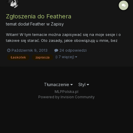
Zgłoszenia do Feathera
temat dodał
Feather
w
Zapisy
Witam! W tym temacie można zapisywać się na moje sesje i o
takowe się starać. Oto zasady, jakie obowiązują u mnie, bez
owijania w bawełnę: OGÓLNE ZASADY UCZESTNICTWA W SESJI
Październik 9, 2013
24 odpowiedzi
I FUNKCJONOWANIA MG I. Po wyrażeniu chęci udziału w sesji,
(i 7 więcej)
Łaskotek
zaprasza
wymagam utworzenia karty postaci (w której budowie liczy si...
Tłumaczenie
Styl
MLPPolska.pl
Powered by Invision Community