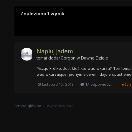
Znaleziono 1 wynik
Napluj jadem
temat dodał
Gorgon
w
Dawne Dzieje
Pisząc krótko: Jest ktoś kto was wkurza? Ten temat 
was wkurzające, jednym słowem: dajcie upust emo
Listopad 16, 2013
17 odpowiedzi
wście
Strona główna
Wyszukiwarka