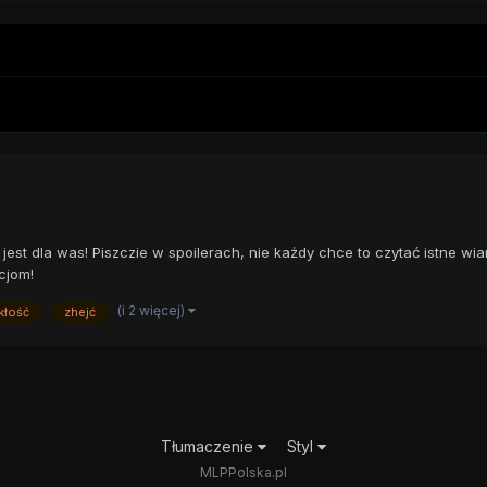
jest dla was! Piszczie w spoilerach, nie każdy chce to czytać istne wi
cjom!
(i 2 więcej)
kłość
zhejć
Tłumaczenie
Styl
MLPPolska.pl