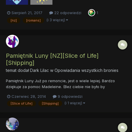
Sierpień 21, 2017
22 odpowiedzi
1
(i 3 więcej)
[nz]
[romans]
Pamiętnik Luny [NZ][Slice of Life]
[Shipping]
temat dodał
Dark Lilac
w
Opowiadania wszystkich bronies
Pamiętnik Luny Już po remoncie, jest o wiele lepiej. Bardzo
dziękuje za pomoc Madeleine. (Bez ciebie nie było by
przecinków, i było by mnóstwo błędów.) Szósty miesiąc roku
Czerwiec 28, 2014
9 odpowiedzi
pokonania Discorda. Epic: 1/10 Legendary: 1/50
(i 1 więcej)
[Slice of Life]
[Shipping]