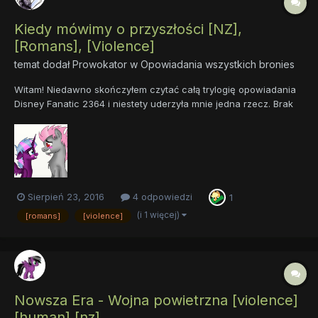
Kiedy mówimy o przyszłości [NZ],
[Romans], [Violence]
temat dodał
Prowokator
w
Opowiadania wszystkich bronies
Witam! Niedawno skończyłem czytać całą trylogię opowiadania
Disney Fanatic 2364 i niestety uderzyła mnie jedna rzecz. Brak
kontynuacji losów Zan'iego i Twinkle. Czyli dzieci, dzieci
bohaterów z Bride Of Discord. Tak więc z optymistycznym
nastawieniem, nieco pozmienianym uniwersum BoD ora...
Sierpień 23, 2016
4 odpowiedzi
1
(i 1 więcej)
[romans]
[violence]
Nowsza Era - Wojna powietrzna [violence]
[human] [nz]