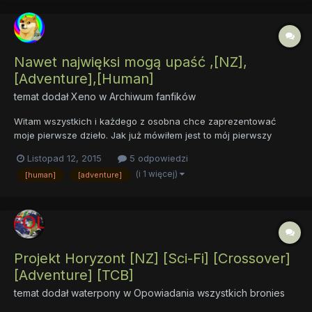
Nawet najwięksi mogą upaść ,[NZ],
[Adventure],[Human]
temat dodał
Xeno
w
Archiwum fanfików
Witam wszystkich i każdego z osobna chce zaprezentować
moje pierwsze dzieło. Jak już mówiłem jest to mój pierwszy
fanfic więc proszę o trochę wyrozumiałości i konstruktywną
Listopad 12, 2015
5 odpowiedzi
krytykę. Prolog jest trochę krótki ale inne rozdziały postaram się
(i 1 więcej)
[human]
[adventure]
pisać dłużej. Użyłem tu serii the elder scrolls (konkre...
Projekt Horyzont [NZ] [Sci-Fi] [Crossover]
[Adventure] [TCB]
temat dodał
waterpony
w
Opowiadania wszystkich bronies