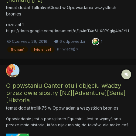
temat dodał
TalkativeCloud
w
Opowiadania wszystkich
bronies
rozdział 1 -
https://docs.google.com/document/d/1pJmT4o6HX8P9gIg4lo3YH
Y4_tuTq7jMakiFlKiRaDXM/edit wracam, znów próbując pisać
Czerwiec 29, 2016
6 odpowiedzi
1
fiki....
(i 1 więcej)
[human]
[violence]
O powstaniu Canterlotu i objęciu władzy
przez dwie siostry [NZ][Adventure][Seria]
[Historia]
temat dodał
trollik75
w
Opowiadania wszystkich bronies
Opowiadanie jest o początkach Equestrii. Jest to wymyślona
przeze mnie historia, która nijak ma się do faktów, ale może coś
wiarygodnego się znajdzie. <iframe