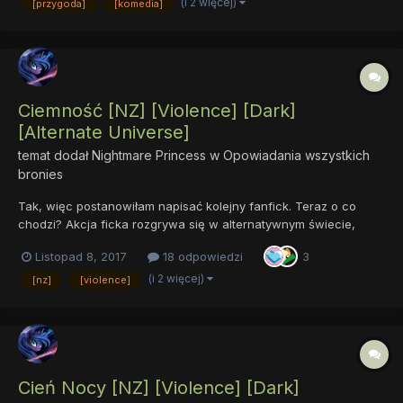
(i 2 więcej)
[przygoda]
[komedia]
nad fikiem więc bez przerwy będzie mutował w chaotyczny
sposób,...
Ciemność [NZ] [Violence] [Dark]
[Alternate Universe]
temat dodał
Nightmare Princess
w
Opowiadania wszystkich
bronies
Tak, więc postanowiłam napisać kolejny fanfick. Teraz o co
chodzi? Akcja ficka rozgrywa się w alternatywnym świecie,
takim jak ten stworzony przez Starlight Glimmer. Konkretnie jest
Listopad 8, 2017
18 odpowiedzi
3
to wojna z królem Sombrą. W tym wymiarze mane 6 są
rozproszone po całej Equestrii, która znajduje się w stan...
(i 2 więcej)
[nz]
[violence]
Cień Nocy [NZ] [Violence] [Dark]