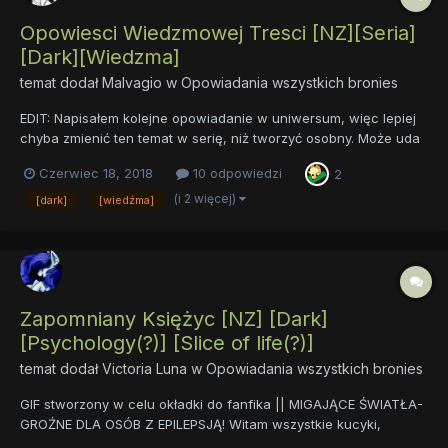
Opowiesci Wiedzmowej Tresci [NZ][Seria]
[Dark][Wiedzma]
temat dodał
Malvagio
w
Opowiadania wszystkich bronies
EDIT: Napisałem kolejne opowiadanie w uniwersum, więc lepiej
chyba zmienić ten temat w serię, niż tworzyć osobny. Może uda
mi się naskrybać jeszcze coś? Hej, przedstawiam kolejną
Czerwiec 18, 2018
10 odpowiedzi
2
konkursową pracę - ta zapewniła mi trzecie miejsce w
zawodach na spin-off "Wiedźmy". Wyszło chyba całkiem nie...
(i 2 więcej)
[dark]
[wiedźma]
Zapomniany Księżyc [NZ] [Dark]
[Psychology(?)] [Slice of life(?)]
temat dodał
Victoria Luna
w
Opowiadania wszystkich bronies
GIF stworzony w celu okładki do fanfika || MIGAJĄCE ŚWIATŁA-
GROŹNE DLA OSÓB Z EPILEPSJĄ! Witam wszystkie kucyki,
stworzenia kopytopodobne i nie tylko! Przybywam tutaj nie z