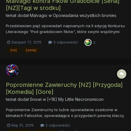
Malvagio kontra Fikow Gradobicie [Seria]
[NZ][Tagi w srodku]
temat dodał
Malvagio
w
Opowiadania wszystkich bronies
Przedstawiam pięć opowiadań napisanych na II edycję Konkursu
Literackiego "Pod gradobiciem fików", które swymi wspólnymi
siłami zapewniły mi drugie miejsce. Nie ma raczej sensu
Sierpień 17, 2015
3 odpowiedzi
3
wrzucać ich osobno - choć nie są ze sobą powiązane, pisałem
je niemal jednym ciągiem, niech więc pozostaną w taki sposób
[nz]
[seria]
po...
Popromienne Zawieruchy [NZ] [Przygoda]
[Komedia] [Gore]
temat dodał
Snowi
w
[+18] My Little Necronomicon
Popromienne Zawieruchy to luźne opowiadanie osadzone w
klimatach Falloutów, opowiadające o przygodach pewnej klaczy
w zniszczonym nuklearną wojną świecie, w założeniu ma być
Maj 31, 2019
2 odpowiedzi
napisana z jajem w śmieszno krwisty sposób. Cały czas pracuje