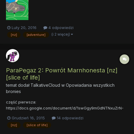
src="https://docs.google.com/document/d/1l1WpAD7MJW3purO
GpvgKaZuWppMlGSwf4zy6khUCdkw/pub?embedded=true">
</iframe> Pon...
Luty 20, 2016
4 odpowiedzi
(i 2 więcej)
[nz]
[adventure]
ParaPegaz 2: Powrót Marnhonesta [nz]
[slice of life]
temat dodał
TalkativeCloud
w
Opowiadania wszystkich
bronies
część pierwsza:
https://docs.google.com/document/d/1swGgy9mGdNTNxuZrN-
S0eUJ-PvpobuztstKn7iUy4V8/edit?usp=sharing miałem dość
Grudzień 16, 2015
14 odpowiedzi
duży problem co do otagowania tego opowiadania więc
[nz]
[slice of life]
przepraszam jeżeli jakiegoś tagu nie ma, albo gdy dopiszę jakiś
który nie pasuje.