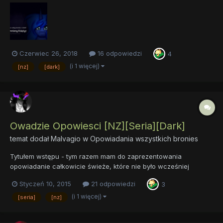
porcją kucykowych artów, jednak z fanfikiem który dzieje się w
uniwersum Equestrii; fanfik został kiedyś opu...
Czerwiec 26, 2018
16 odpowiedzi
4
(i 1 więcej)
[nz]
[dark]
Owadzie Opowiesci [NZ][Seria][Dark]
temat dodał
Malvagio
w
Opowiadania wszystkich bronies
Tytułem wstępu - tym razem mam do zaprezentowania
opowiadanie całkowicie świeże, które nie było wcześniej
publikowane na FGE, ani nie stanowiło części składowej
Styczeń 10, 2015
21 odpowiedzi
3
zamieszczonej na tym forum antologii. W ramach ciekawostki
mogę jeszcze powiedzieć, iż mam w planach napisanie jeszcze
(i 1 więcej)
[seria]
[nz]
kilku prac o zbliżon...