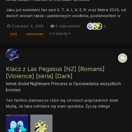
Jako już wieloletni fan serii S. T. A. L. K. E. R. oraz Metra 2033, od
dwóch wiosen także i pastelowych osiołków, postanowiłem w
końcu połączyć te trzy rzeczy w jedno opowiadanie. Zapewne z
Czerwiec 4, 2019
6 odpowiedzi
5
powodu mojego doświadczenia, a raczej jego braku, nie będzie
to najprzyjemniejsza lektura, lecz mam nadzieję,...
(i 4 więcej)
[nz]
crossover
Klacz z Las Pegasus [NZ] [Romans]
[Violence] [seria] [Dark]
temat dodał
Nightmare Princess
w
Opowiadania wszystkich
bronies
Ten fanfick stanowczo różni się od moich poprzednich dzieł.
Myślę, że taka odmiana się wam spodoba. Życzę miłego
czytania. Tom Pierwszy: Tom Drugi: