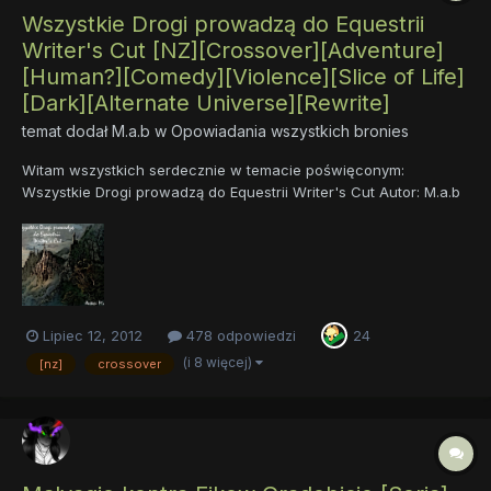
Wszystkie Drogi prowadzą do Equestrii
Writer's Cut [NZ][Crossover][Adventure]
[Human?][Comedy][Violence][Slice of Life]
[Dark][Alternate Universe][Rewrite]
temat dodał
M.a.b
w
Opowiadania wszystkich bronies
Witam wszystkich serdecznie w temacie poświęconym:
Wszystkie Drogi prowadzą do Equestrii Writer's Cut Autor: M.a.b
Krótki Opis: To co zwykle - człowiek, meh życie, problemy, a tu
nagle bum! Piękna perspektywa gniota? Coś się zmieniło? Jeśli
tak, to na ile? Czy da s...
Lipiec 12, 2012
478 odpowiedzi
24
(i 8 więcej)
[nz]
crossover