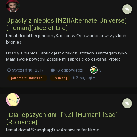
Upadły z niebios [NZ][Alternate Universe]
[Human][slice of Life]
temat dodał
LegendarnyKapitan
w
Opowiadania wszystkich
bronies
Upadły z niebios Fanfick jest o takich istotach. Ostrzegam tylko.
Mam swoje powody! Zostaje mi zaprosić do czytana. Prolog
Equestria jest rozwinięta do około 21 wieku( lecz nie wszystko ).
Styczeń 10, 2017
16 odpowiedzi
3
W lesie Ewerfree pojawił się dziwnie wyglądający przybys...
(i 2 więcej)
[alternate universe]
[human]
"Dla lepszych dni" [NZ] [Human] [Sad]
[Romance]
temat dodał
Szanghaj ;D
w
Archiwum fanfików