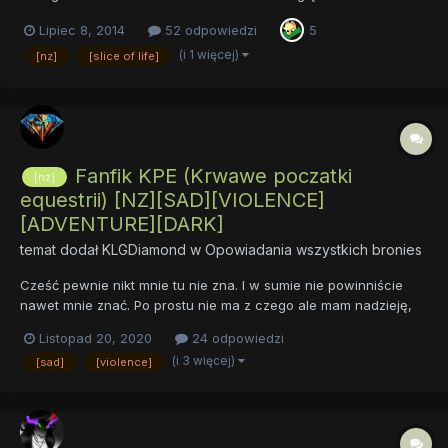
pojawiające się wulgaryzmy i poruszane tematy, ale nie ma tam
Lipiec 8, 2014
52 odpowiedzi
5
clopa ani gore jako takiego. Specjalne podziękowania dla Deca
za korektę oraz dla Niklasa za cierpliwe znoszenie mojego
(i 1 więcej)
[nz]
[slice of life]
molestow...
Fanfik KPE (Krwawe poczatki
[nz]
equestrii) [NZ][SAD][VIOLENCE]
[ADVENTURE][DARK]
temat dodał
KLGDiamond
w
Opowiadania wszystkich bronies
Cześć pewnie nikt mnie tu nie zna. I w sumie nie powinniście
nawet mnie znać. Po prostu nie ma z czego ale mam nadzieję,
że tym fanfikiem wyjdę naprzeciw waszym (przynajmniej)
Listopad 20, 2020
24 odpowiedzi
oczekiwaniom. Więc nie przedłużając zapraszam!(Linki znajdują
(i 3 więcej)
[sad]
[violence]
się w spoilerze, ponieważ ten post zaczął...