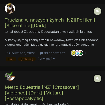
Trucizna w naszych żyłach [NZ][Political]
[Slice of life][Dark]
temat dodał
Obsede
w
Opowiadania wszystkich bronies
Alikorny są rasą znaną z wielu powodów, również z niezbadanej
długowieczności. Mogą dzięki niej gromadzić doświadczenie i
doskonalić się przez całe stulecia. Dlatego wydaje się, że
Czerwiec 1, 2022
33 odpowiedzi
7
państwo, którym rządzi ta tajemnicza rasa, powinny cechować
stabilność i przewidywalność. A jeśli to tylko pozory? Co j...
(i 2 więcej)
[nz]
[political]
Metro Equestria [NZ] [Crossover]
[Violence] [Dark] [Mature]
[Postapocalyptic]
temat dodał
Proamek
w
Archiwum fanfików