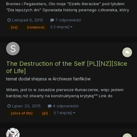
Bronies i Pegasisters, Oto moje "Dzieło literackie" pod tytułem
"Dla lepszych dni" Opowiada historię pewnego człowieka, który
odczuwa smutek z powodu swojego nędznego życia. Dla
Listopad 6, 2015
7 odpowiedzi
lepszych dni - Rozdział I P.S. Tytuł jest nawiązaniem do piosenki.
(i 2 więcej)
[nz]
[romance]
The Destruction of the Self [PL][NZ][Slice
of Life]
temat dodał
shejesa
w
Archiwum fanfików
Witam, jest to w zasadzie pierwsze tłumaczenie, więc jestem
bardziej niż otwarty na konstruktywną krytykę^^ Link do
oryginału: http://www.fimfiction.net/story/267196/the-
Lipiec 23, 2015
4 odpowiedzi
destruction-of-the-self Link do tlumaczenia pierwszego
(i 1 więcej)
[slice of life]
[pl]
rozdziału: https://docs.google.com/d...