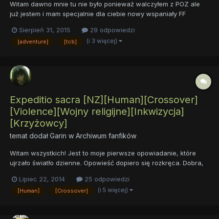
Witam dawno mnie tu nie było ponieważ walczyłem z POZ ale
już jestem i mam specjalnie dla ciebie nowy wspaniały FF
mojego autorstwa. Jest jeszcze nie zakończony ale już na
Sierpień 31, 2015
29 odpowiedzi
wykończeniu. W fiku nie pada ani razu słowo kucyk ponieważ
(i 3 więcej)
[adventure]
[tcb]
przed wakacjami założyłem się z moją nauczycielką od
polskiego ż...
Expeditio sacra [NZ][Human][Crossover]
[Violence][Wojny religijne][Inkwizycja]
[Krzyżowcy]
temat dodał
Garin
w
Archiwum fanfików
Witam wszystkich! Jest to moje pierwsze opowiadanie, które
ujrzało światło dzienne. Opowieść dopiero się rozkręca. Dobra,
czas trochę popisać, zacznę od natchnienia. Zainspirowany
Lipiec 22, 2014
25 odpowiedzi
zostałem grą Medieval II Total War: Crusades. Pomysł na FF
(i 5 więcej)
[Human]
[Crossover]
wykombinowałem w mniej więcej pięć godzin. Główny na...