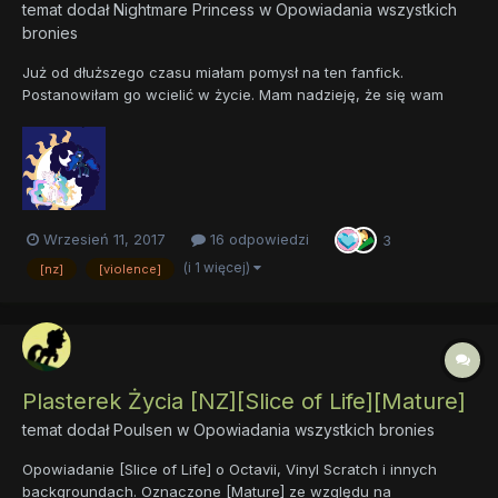
temat dodał
Nightmare Princess
w
Opowiadania wszystkich
bronies
Już od dłuższego czasu miałam pomysł na ten fanfick.
Postanowiłam go wcielić w życie. Mam nadzieję, że się wam
spodoba. Życzę miłego czytania.
Wrzesień 11, 2017
16 odpowiedzi
3
(i 1 więcej)
[nz]
[violence]
Plasterek Życia [NZ][Slice of Life][Mature]
temat dodał
Poulsen
w
Opowiadania wszystkich bronies
Opowiadanie [Slice of Life] o Octavii, Vinyl Scratch i innych
backgroundach. Oznaczone [Mature] ze względu na