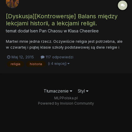
[Dyskusja][Kontrowersje] Balans między
lekcjami historii, a lekcjami religii.
temat dodał
Isen Pan Chaosu
w
Klasa Cheerilee
Martwi mnie jedna rzecz. Oczywiście religia jest potrzebna, ale
w czwartej i piątej klasie szkoły podstawowej są dwie religie i
JEDNA historia. Czy to normalne? Jestem ciekawy jakie zdanie
Maj 12, 2015
117 odpowiedzi
na ten temat Wy macie.
(i 4 więcej)
religia
historia
Tłumaczenie
Styl
MLPPolska.pl
Powered by Invision Community