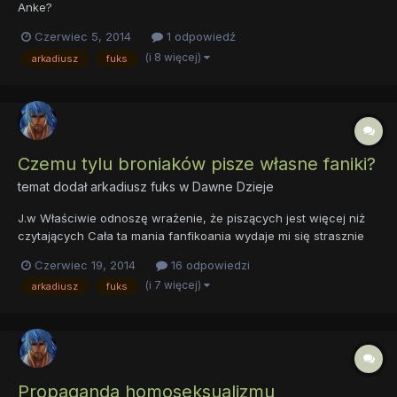
Anke?
Czerwiec 5, 2014
1 odpowiedź
(i 8 więcej)
arkadiusz
fuks
Czemu tylu broniaków pisze własne faniki?
temat dodał
arkadiusz fuks
w
Dawne Dzieje
J.w Właściwie odnoszę wrażenie, że piszących jest więcej niż
czytających Cała ta mania fanfikoania wydaje mi się strasznie
nerdowska i dziwna, co o tym myślicie? Czemu tylu ludzi pisze
Czerwiec 19, 2014
16 odpowiedzi
ff? Jest na nie jakiś popyt czy coś? A może ludziki chcą odkryć
(i 7 więcej)
arkadiusz
fuks
swój talent przy pomocy pióra? Oświećcie mn...
Propaganda homoseksualizmu