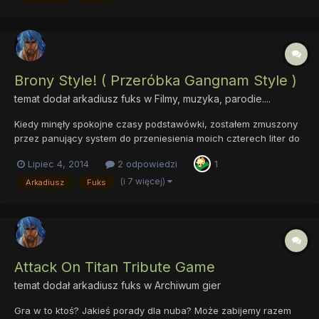
Brony Style! ( Przeróbka Gangnam Style )
temat dodał
arkadiusz fuks
w
Filmy, muzyka, parodie....
Kiedy minęły spokojne czasy podstawówki, zostałem zmuszony
przez panujący system do przeniesienia moich czterech liter do
najgorszego ze wszystkich miejsc. Gimnazjum. Niefortunny zbieg
Lipiec 4, 2014
2 odpowiedzi
1
okoliczności sprawił, że absolutnie WSZYSCY moi koledzy z
dawnej klasy wybrali inne gimnazja niż ja. W pierwszym d...
(i 7 więcej)
Arkadiusz
Fuks
Attack On Titan Tribute Game
temat dodał
arkadiusz fuks
w
Archiwum gier
Gra w to ktoś? Jakieś porady dla nuba? Może zabijemy razem