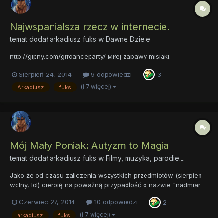
Najwspanialsza rzecz w internecie.
temat dodał
arkadiusz fuks
w
Dawne Dzieje
http://giphy.com/gifdanceparty/ Miłej zabawy misiaki.
Sierpień 24, 2014
9 odpowiedzi
3
(i 7 więcej)
Arkadiusz
fuks
Mój Mały Poniak: Autyzm to Magia
temat dodał
arkadiusz fuks
w
Filmy, muzyka, parodie....
Jako że od czasu zaliczenia wszystkich przedmiotów (sierpień
wolny, lol) cierpię na poważną przypadłość o nazwie "nadmiar
czasu" a stalinCWHC to leń śmierdzący i niczego nie dodaje,
Czerwiec 27, 2014
10 odpowiedzi
2
postanowiłem poszukać sobie jakichś przeróbek. W stercie
beznadziejnych śmieci natrafiłem na coś takiego A w...
(i 7 więcej)
arkadiusz
fuks