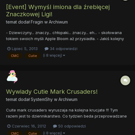
[Event] Wymyśl imiona dla źrebięcej
Znaczkowej Ligi!
temat dodał
Fragin
w
Archiwum
- Dziewczyny... znaczy... chłopaki... znaczy... eh... - skołowana
tokiem swoich myśli Apple Bloom aż przysiadła. - Jakiś kolejny
genialny pomysł? - wciąż naburmuszona Sweetie spojrzała spod
Lipiec 5, 2013
34 odpowiedzi
byka na swoją koleżankę. - Oj, daj jej spokój, przecież nie
(i 8 więcej)
CMC
Cutie
chciała - powiedziała Scootaloo próbując latać. -...
Wywiady Cutie Mark Crusaders!
temat dodał
SystemShy
w
Archiwum
Cuite mark crusaders wyruszaja na kolejna krucjate !!! Tym
razem jest to dziennikarstwo. Co tydzien beda przeprowadzane
wywiady z wybranym forumowiczem. W tym tygodniu jest nim
Czerwiec 16, 2012
50 odpowiedzi
wasz znany i lubiany Lemuur ! Zapraszamy do czytania: Witaj !
(i 8 więcej)
CMC
Cutie
jestesmy CUITE MARK CRUSSADERS DZIENNIKARZE i na wstep...