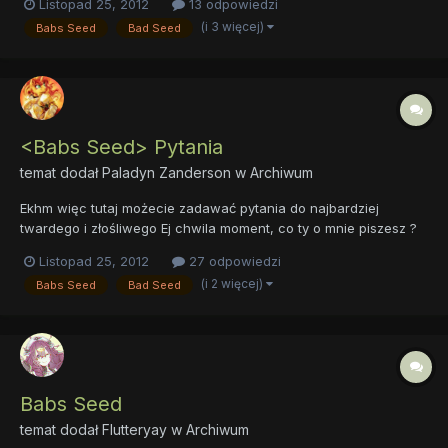
Listopad 25, 2012
13 odpowiedzi
naprawdę fajną kuzynką tak co zaś tyczy się jej przyjaciółek. to
(i 3 więcej)
Babs Seed
Bad Seed
są bardzo miłe, a Scoot nawe...
<Babs Seed> Pytania
temat dodał
Paladyn Zanderson
w
Archiwum
Ekhm więc tutaj możecie zadawać pytania do najbardziej
twardego i złośliwego Ej chwila moment, co ty o mnie piszesz ?
Chcesz w szczenę . no dobra ostrego źrebaka w Equestrii Edit
Listopad 25, 2012
27 odpowiedzi
teraz w tym tamacie można zadawać tylko pytania do
(i 2 więcej)
Babs Seed
Bad Seed
odpowiedzi powstanie nowy wątek
Babs Seed
temat dodał
Flutteryay
w
Archiwum