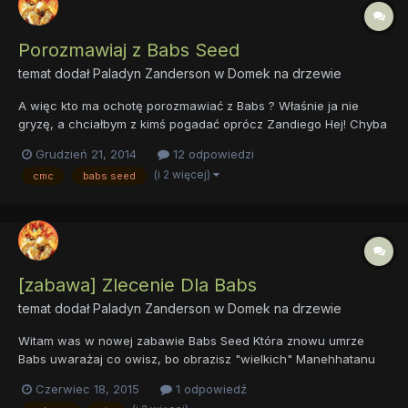
Porozmawiaj z Babs Seed
temat dodał
Paladyn Zanderson
w
Domek na drzewie
A więc kto ma ochotę porozmawiać z Babs ? Właśnie ja nie
gryzę, a chciałbym z kimś pogadać oprócz Zandiego Hej! Chyba
nie jestem nudny No wiesz trochę Eh no nic
Grudzień 21, 2014
12 odpowiedzi
(i 2 więcej)
cmc
babs seed
[zabawa] Zlecenie Dla Babs
temat dodał
Paladyn Zanderson
w
Domek na drzewie
Witam was w nowej zabawie Babs Seed Która znowu umrze
Babs uwarażaj co owisz, bo obrazisz "wielkich" Manehhatanu
Zandi, coś ty znowu wymyśli ja już z tym dawno skończyłam
Czerwiec 18, 2015
1 odpowiedź
*rumeni się Don Appleno sądzi co innego masz od niego