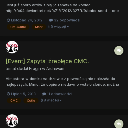
Jest już sporo artów z nią ;P Tapetka na koniec:
http://fc04.deviantart.net/fs71/f/2012/327/f/9/babs_seed___one__
bad__apple___wallpaper__by_impala99-d5lwuis.png
Listopad 24, 2012
32 odpowiedzi
(i 5 więcej)
CMCCutie
Mark
[Event] Zapytaj źrebięce CMC!
temat dodał
Fragin
w
Archiwum
Atmosfera w domku na drzewie z pewnością nie należała do
najlepszych. Mimo, że dopiero niedawno wstało słońce, można
było bez problemu słyszeć krzyki wydobywające się z bazy
Lipiec 5, 2013
11 odpowiedzi
Znaczkowej Ligi. - Świetnie Apple Bloom, jesteśmy... ogierkami! -
(i 8 więcej)
CMC
Cutie
Sweetie nie kryła swojej wściekłości. - Przecież to nie moja...