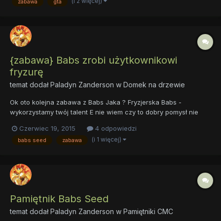
(i 2 więcej)
zabawa
gta
zlecenie Nie zrobie tego nie ukradnę już więcej "jabłek" A "Kar...
{zabawa} Babs zrobi użytkownikowi
fryzurę
temat dodał
Paladyn Zanderson
w
Domek na drzewie
Ok oto kolejna zabawa z Babs Jaka ? Fryzjerska Babs -
wykorzystamy twój talent E nie wiem czy to dobry pomysł nie
użyalam jeszcze swojego talentu Dobry, kto by nie chciał nowej
Czerwiec 19, 2015
4 odpowiedzi
fryzury - Ja na pewno bym chciał I inni użytkownicy też ? Na tym
(i 1 więcej)
babs seed
zabawa
własnie ta zabawa ma polegać zrobisz każdemu nową fryzu...
Pamiętnik Babs Seed
temat dodał
Paladyn Zanderson
w
Pamiętniki CMC