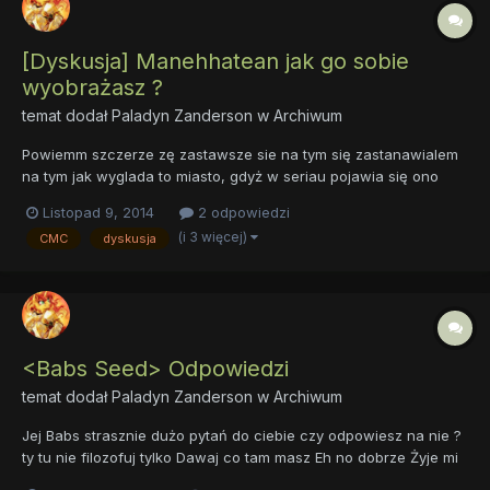
[Dyskusja] Manehhatean jak go sobie
wyobrażasz ?
temat dodał
Paladyn Zanderson
w
Archiwum
Powiemm szczerze zę zastawsze sie na tym się zastanawialem
na tym jak wyglada to miasto, gdyż w seriau pojawia się ono
właściwie 2 krotnie i za każdym razem wygląda inaczej, choć
Listopad 9, 2014
2 odpowiedzi
nie da się zauważyć w obu przedstawieniach nawiązań do
(i 3 więcej)
CMC
dyskusja
Nowego Yorku, ale czy jest to w 100 proicentach jego kalka,
moim...
<Babs Seed> Odpowiedzi
temat dodał
Paladyn Zanderson
w
Archiwum
Jej Babs strasznie dużo pytań do ciebie czy odpowiesz na nie ?
ty tu nie filozofuj tylko Dawaj co tam masz Eh no dobrze Żyje mi
się ogólnie dobrze, chociaż w szkole mam ciężko 1. AB jest