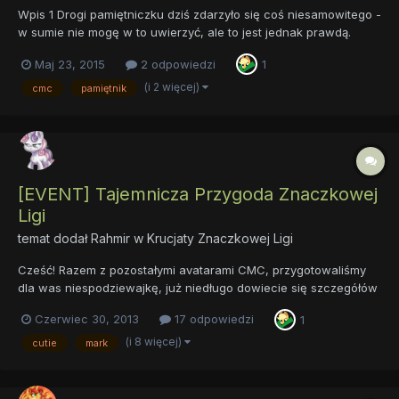
Wpis 1 Drogi pamiętniczku dziś zdarzyło się coś niesamowitego -
w sumie nie mogę w to uwierzyć, ale to jest jednak prawdą.
Pojawił się mój znaczek !! Myślałam że będę musiała czekać na
Maj 23, 2015
2 odpowiedzi
1
niego długo, ale wczoraj wyszedł gdy postanowiłam zrobić coś
ze swoją grzywką, bo trochę mnie denerwowała jej...
(i 2 więcej)
cmc
pamiętnik
[EVENT] Tajemnicza Przygoda Znaczkowej
Ligi
temat dodał
Rahmir
w
Krucjaty Znaczkowej Ligi
Cześć! Razem z pozostałymi avatarami CMC, przygotowaliśmy
dla was niespodziewajkę, już niedługo dowiecie się szczegółów
na temat zasad a teraz zachęcam i zapraszam do czytania
Czerwiec 30, 2013
17 odpowiedzi
1
Każdy kto by przechodził obok niewielkiego domku na drzewie
znajdującego się na Akrach Słodkich Jabłek mógłby usłyszeć
(i 8 więcej)
cutie
mark
pa...