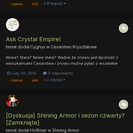
(i 8 więcej)
cygnus
byli
Ask Crystal Empire!
temat dodał
Cygnus
w
Cesarstwo Kryształowe
Nowe? Stare? Nowe stare? Ważne że znowu jest łączność z
mieszkańcami Cesarstwa i znowu można pytać o wszelakie
aspekty ich życia, do czego serdecznie zapraszam!
Luty 20, 2014
5 odpowiedzi
(i 2 więcej)
cygnus
ask
[Dyskusja] Shining Armor i sezon czwarty?
[Zamknięte]
temat dodał
Hoffman
w
Shining Armor