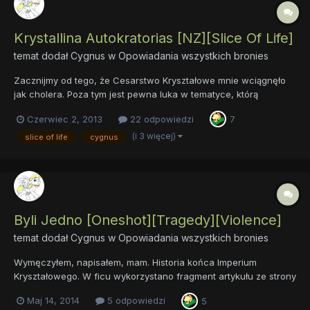
Krystallina Autokratorias [NZ][Slice Of Life]
temat dodał
Cygnus
w
Opowiadania wszystkich bronies
Zacznijmy od tego, że Cesarstwo Kryształowe mnie wciągnęło
jak cholera. Poza tym jest pewna luka w tematyce, którą
chciałbym zapełnić. To mój pierwszy fanfic, więc bądźcie
Czerwiec 2, 2013
22 odpowiedzi
7
wyrozumiali ^ ^ Samo opowiadanie planuję jako serię 12 części.
Mam nadzieję że się spodoba :3 Krystallin...
(i 3 więcej)
slice of life
cygnus
Byli Jedno [Oneshot][Tragedy][Violence]
temat dodał
Cygnus
w
Opowiadania wszystkich bronies
Wymęczyłem, napisałem, mam. Historia końca Imperium
Kryształowego. W ficu wykorzystano fragment artykułu ze strony
kosciol.pl Zapraszam do czytania. Byli Jedno
Maj 14, 2014
5 odpowiedzi
5