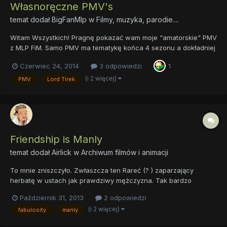
Własnoręczne PMV's
temat dodał
BigFanMlp
w
Filmy, muzyka, parodie....
Witam Wszystkich! Pragnę pokazać wam moje "amatorskie" PMV
z MLP FiM. Samo PMV ma tematykę końca 4 sezonu a dokładniej
odcinków 25 i 26. Mam nadzieję ,że się spodoba.
Czerwiec 24, 2014
3 odpowiedzi
1
https://www.youtube.com/watch?v=WJCJw5aey_c W miarę
weny i "rozwoju" sytuacji w tym miejscu będę zamieszczał moje
(i 2 więcej)
PMV
Lord Tirek
n...
Friendship is Manly
temat dodał
Airlick
w
Archiwum filmów i animacji
To mnie zniszczyło. Zwłaszcza ten Rareć (? ) zaparzający
herbatę w ustach jak prawdziwy mężczyzna. Tak bardzo
fabulous.
Październik 31, 2013
2 odpowiedzi
(i 2 więcej)
fabulosity
manly