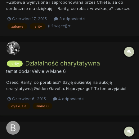
~Zabawa wymyślona i zaproponowana przez Chiefa, za co
serdecznie mu dziękuję ~ Rarity, co robisz w wakacje? Jeszcze
nie wiem Pewnie jak zwykle będę pracować nad nowymi
Czerwiec 17, 2015
3 odpowiedzi
projektami. A ty? Między innymi jadę na tydzień do Paryża.
(i 2 więcej)
zabawa
rarity
Miasto mody, miłości i tak dalej... Zabierz mnie ze sob...
Działalność charytatywna
rarity
temat dodał
Velvie
w
Mane 6
Cześć, Rarity, co porabiasz? Szyję sukienkę na aukcję
charytatywną Golden Gavel'a. Kojarzysz go? To ten przyjaciel
Fancypants'a. Pieniądze z licytacji zostaną przeznaczone na
Czerwiec 6, 2015
4 odpowiedzi
renowację Canterlockiego Domu Źrebaka. Całkiem ładna ta
dyskusja
mane 6
suknia. Pewnie zostanie sprzedana za mnóstwo...