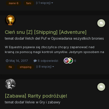
dziale. Dotychczasowe listy zostały zaktualizowane do ostatnie...
(i 1 więcej)
mane 6
fani
Cień snu [Z] [Shipping] [Adventure]
temat dodał
Vetch del Puf
w
Opowiadania wszystkich bronies
W Equestrii pojawia się złoczyńca chcący zapanować nad
krainą za pomocą magii kontroli umysłów. Jedynym sposobem na
pokonanie go wydaje się użycie medalionu niewidzianego od
Maj 14, 2017
6 odpowiedzi
6
trzystu lat. Odnalezienie go nie zapowiada się na proste, ale
przecież ktoś musi spróbować. A kto inny lepiej się do tego
(i 8 więcej)
fik
shipping
nada...
[Zabawa] Rarity podróżuje!
temat dodał
Velvie
w
Gry i zabawy