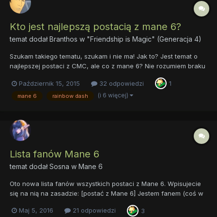
Kto jest najlepszą postacią z mane 6?
temat dodał
Branthos
w
"Friendship is Magic" (Generacja 4)
Szukam takiego tematu, szukam i nie ma! Jak to? Jest temat o
najlepszej postaci z CMC, ale co z mane 6? Nie rozumiem braku
takiego tematu. Dlatego zakładam ten. Ja wybieram Rarity,
Październik 15, 2015
32 odpowiedzi
1
ponieważ Twilight, która była moim ulubionym bohaterem
straciła trochę charakteru po dostaniu skrzydeł. Z Pinkie za bar...
(i 6 więcej)
mane 6
rainbow dash
Lista fanów Mane 6
temat dodał
Sosna
w
Mane 6
Oto nowa lista fanów wszystkich postaci z Mane 6. Wpisujecie
się na nią na zasadzie: [postać z Mane 6] Jestem fanem (coś w
tym guście). Jest to lista zbiorcza z wszystkich
Maj 5, 2016
21 odpowiedzi
3
dotychczasowych tematów wprowadzona dla porządku w