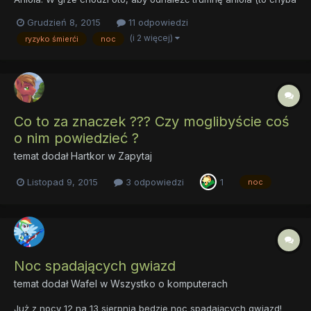
jasne). Tylko po chu* ją znajdywać? Chodzi oto, że anioł za 48h
Grudzień 8, 2015
11 odpowiedzi
wstanie i zacznie niszczyć świat za grzechy, aby tego uniknąć
(i 2 więcej)
ryzyko śmierći
noc
trzeba posmarować go kremem, tylko nie wiadomo...
Co to za znaczek ??? Czy moglibyście coś
o nim powiedzieć ?
temat dodał
Hartkor
w
Zapytaj
Listopad 9, 2015
3 odpowiedzi
1
noc
Noc spadających gwiazd
temat dodał
Wafel
w
Wszystko o komputerach
Już z nocy 12 na 13 sierpnia będzie noc spadających gwiazd!