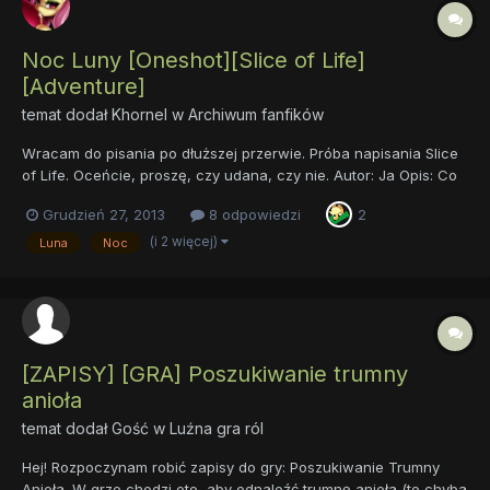
Noc Luny [Oneshot][Slice of Life]
[Adventure]
temat dodał
Khornel
w
Archiwum fanfików
Wracam do pisania po dłuższej przerwie. Próba napisania Slice
of Life. Oceńcie, proszę, czy udana, czy nie. Autor: Ja Opis: Co
robi Luna, gdy my śpimy? Bawi się księżycem i gwiazdami, a
Grudzień 27, 2013
8 odpowiedzi
2
może planuje powrót wiecznej nocy? Nie. Dba o nasze sny i
chroni nas przed koszmarami. I jest najlepszą księżni...
(i 2 więcej)
Luna
Noc
[ZAPISY] [GRA] Poszukiwanie trumny
anioła
temat dodał Gość w
Luźna gra ról
Hej! Rozpoczynam robić zapisy do gry: Poszukiwanie Trumny
Anioła. W grze chodzi oto, aby odnaleźć trumnę anioła (to chyba