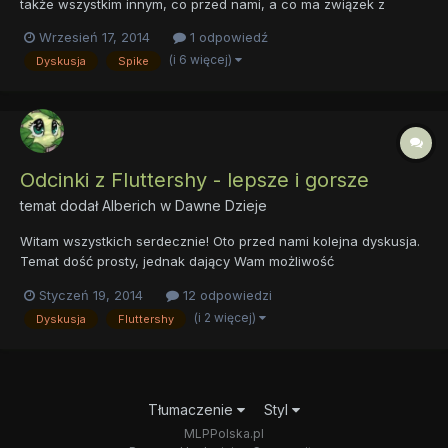
także wszystkim innym, co przed nami, a co ma związek z
serialem. Pytanie jest następujące – czy gdyby miał powstać
Wrzesień 17, 2014
1 odpowiedź
nowy odcinek, w całości poświęcony Spikowi, to jak, Waszym
(i 6 więcej)
Dyskusja
Spike
zdaniem, powinien on wyglądać? Czy jest coś, czego
chcielibyście si...
Odcinki z Fluttershy - lepsze i gorsze
temat dodał
Alberich
w
Dawne Dzieje
Witam wszystkich serdecznie! Oto przed nami kolejna dyskusja.
Temat dość prosty, jednak dający Wam możliwość
wypowiedzenia się i przekazania swojej opinii. No, to do dzieła!
Styczeń 19, 2014
12 odpowiedzi
Odcinki z Fluttershy - jedne lepsze, inne gorsze Nie ukrywam, że
(i 2 więcej)
Dyskusja
Fluttershy
uwielbiam Fluttershy. Jest urocza, pełna gracji, b...
Tłumaczenie
Styl
MLPPolska.pl