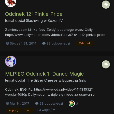
Odcinek 12: Pinkie Pride
temat dodał
Slashwing
w
Sezon IV
Zamieszczam Llinka (bez Zeldy) podanego przez Celly
http://www.dailymotion.com/video/x1aoys7_s4-e12-pinkie-pride-
stream-rip-decet-quality-temporary_shortfilms
Styczeń 31, 2014
93 odpowiedzi
Odcinek
MLP:EG Odcinek 1: Dance Magic
temat dodał
The Silver Cheese
w
Equestria Girls
Odcinek: ENG: PL: https://www.cda.pl/video/141781532?
wersja=1080p Dailymotion wzięło się nieco za usuwanie
poników i link do shorta wyleciał. Zmieniłem go na działający
Maj 14, 2017
23 odpowiedzi
2
~Niklas ... Ale temat już był .... . A był, ale ankiety z oceną odcinka
nie było...
(i 3 więcej)
mlp eg
mlp