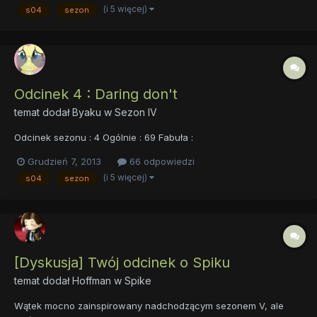
(i 5 więcej)
s04
sezon
Odcinek 4 : Daring don't
temat dodał
Byaku
w
Sezon IV
Odcinek sezonu : 4 Ogólnie : 69 Fabuła :
Grudzień 7, 2013
66 odpowiedzi
(i 5 więcej)
s04
sezon
[Dyskusja] Twój odcinek o Spiku
temat dodał
Hoffman
w
Spike
Wątek mocno zainspirowany nadchodzącym sezonem V, ale