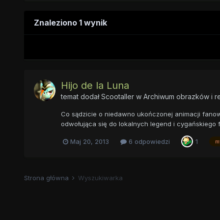
Znaleziono 1 wynik
Hijo de la Luna
temat dodał
Scootaller
w
Archiwum obrazków i r
Co sądzicie o niedawno ukończonej animacji fanowski
odwołująca się do lokalnych legend i cygańskiego fo
Maj 20, 2013
6 odpowiedzi
1
m
Strona główna
Wyszukiwarka