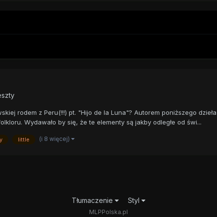
eszty
ej rodem z Peru(!!!) pt. "Hijo de la Luna"? Autorem poniższego dzieła 
lkloru. Wydawało by się, że te elementy są jakby odległe od świ...
(i 8 więcej)
y
little
Tłumaczenie
Styl
MLPPolska.pl