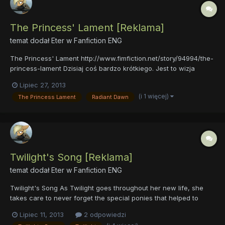
The Princess' Lament [Reklama]
temat dodał
Eter
w
Fanfiction ENG
The Princess' Lament http://www.fimfiction.net/story/94994/the-
princess-lament Dzisiaj coś bardzo krótkiego. Jest to wizja
prologu do sezonu pierwszego. Bez zbędnego gadania : - ~1k
Lipiec 27, 2013
słów. - Prosty Angielski. - Piękne uzupełnienie wstępu do
(i 1 więcej)
The Princess Lament
Radiant Dawn
pierwszego sezonu naszej ukochanej kreskówki...
Twilight's Song [Reklama]
temat dodał
Eter
w
Fanfiction ENG
Twilight's Song As Twilight goes throughout her new life, she
takes care to never forget the special ponies that helped to
mold her into who she is, even with the pain that comes with the
Lipiec 11, 2013
2 odpowiedzi
remembrance. One pony in particular, however, stands out