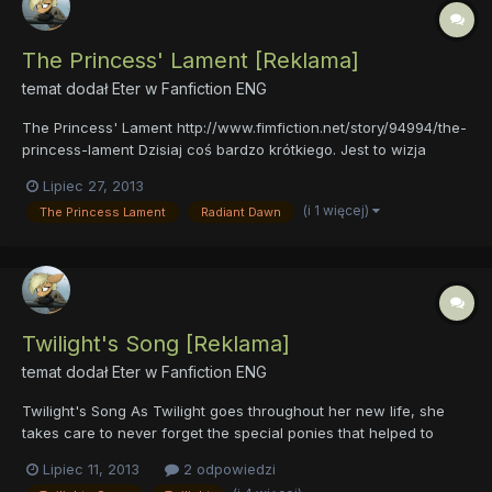
The Princess' Lament [Reklama]
temat dodał
Eter
w
Fanfiction ENG
The Princess' Lament http://www.fimfiction.net/story/94994/the-
princess-lament Dzisiaj coś bardzo krótkiego. Jest to wizja
prologu do sezonu pierwszego. Bez zbędnego gadania : - ~1k
Lipiec 27, 2013
słów. - Prosty Angielski. - Piękne uzupełnienie wstępu do
(i 1 więcej)
The Princess Lament
Radiant Dawn
pierwszego sezonu naszej ukochanej kreskówki...
Twilight's Song [Reklama]
temat dodał
Eter
w
Fanfiction ENG
Twilight's Song As Twilight goes throughout her new life, she
takes care to never forget the special ponies that helped to
mold her into who she is, even with the pain that comes with the
Lipiec 11, 2013
2 odpowiedzi
remembrance. One pony in particular, however, stands out