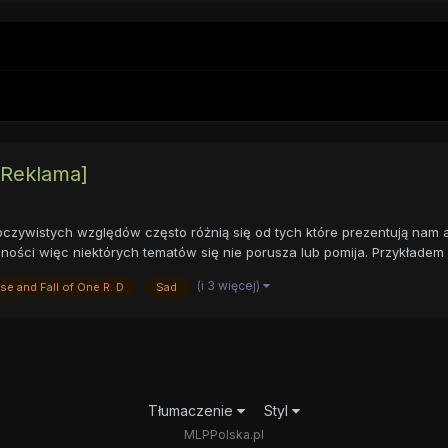
[Reklama]
czywistych względów często różnią się od tych które prezentują nam a
ności więc niektórych tematów się nie porusza lub pomija. Przykładem 
(i 3 więcej)
se and Fall of One R. D
Sad
Tłumaczenie
Styl
MLPPolska.pl