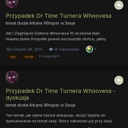
Przypadek Dr Time Turnera Whoovesa
temat dodał
Arkane Whisper
w
Sesje
Akt I Zaginięcie Doktora Whoovesa 10 września Nad
miasteczkiem Ponyville powoli wschodziło słońce, jakby
niechętnie wynurzając się zza wzgórz. Zwiewny obłok mgły oraz
Listopad 28, 2015
14 odpowiedzi
1
cisza otulały budynki, których mieszkańcy wciąż jeszcze
pogrążeni byli w niespokojnych snach. W pow...
(i 4 więcej)
rpg
sesja
Przypadek Dr Time Turnera Whoovesa -
dyskusja
temat dodał
Arkane Whisper
w
Sesje
Ten temat, jak sama nazwa wskazuje, służyć będzie do
dyskutowania na temat sesji. Skoro natomiast już przy sesji
jesteśmy, to ja to widzę tak. Jest czwórka graczy, więc w