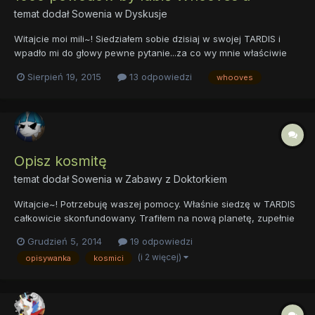
temat dodał
Sowenia
w
Dyskusje
Witajcie moi mili~! Siedziałem sobie dzisiaj w swojej TARDIS i
wpadło mi do głowy pewne pytanie...za co wy mnie właściwie
lubicie? Nie to żebym uważał, że nie mam cech, za które można
Sierpień 19, 2015
13 odpowiedzi
whooves
mnie lubić, o nie nie~ Bynajmniej! Sam uważam, że jestem dosyć
przystojny i klacze za mną przepadają i wielu inter...
Opisz kosmitę
temat dodał
Sowenia
w
Zabawy z Doktorkiem
Witajcie~! Potrzebuję waszej pomocy. Właśnie siedzę w TARDIS
całkowicie skonfundowany. Trafiłem na nową planetę, zupełnie
sobie nieznaną. Żyje tutaj całe mrowie obcych stworów
Grudzień 5, 2014
19 odpowiedzi
wszelakiej maści, których nigdy wcześniej na oczy nie
(i 2 więcej)
opisywanka
kosmici
widziałem. Nie wiem czego mogę się po nich spodziewać. I tu...