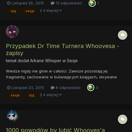
Listopad 26, 2015
13 odpowiedzi
1
sobotę, najpewniej, możemy zaczynać. Początek dla Waszych
postaci, a raczej początki, są już prawie gotowe....
(i 4 więcej)
rpg
sesja
Przypadek Dr Time Turnera Whoovesa -
zapisy
temat dodał
Arkane Whisper
w
Sesje
Wiedza nigdy nie ginie w całości. Zawsze pozostają jej
fragmenty, zachowane w butwiejących księgach, skrywane
pośród niszczejących gmachów, zakorzenione w zakamarkach
Listopad 23, 2015
8 odpowiedzi
3
pamięci starców. Uśpione sekrety, czekające na dociekliwy
umysł, który to, wiedziony ciekawością, wsłucha się w ich
(i 4 więcej)
sesja
rpg
szepty, wkraczają...
1000 powodów by lubić Whooves'a