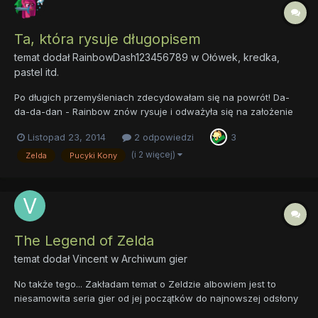
Ta, która rysuje długopisem
temat dodał
RainbowDash123456789
w
Ołówek, kredka,
pastel itd.
Po długich przemyśleniach zdecydowałam się na powrót! Da-
da-da-dan - Rainbow znów rysuje i odważyła się na założenie
tematu ^^. Co rysuję? Głównie kucyki i jakieś gadające zwierzęta
Listopad 23, 2014
2 odpowiedzi
3
. ... ... ... NIE UMIEM SIĘ OPISYWAĆ M'KEJ? Jako, że za często na
rysowanie nie mam czasu, będę wrzucać...
(i 2 więcej)
Zelda
Pucyki Kony
The Legend of Zelda
temat dodał
Vincent
w
Archiwum gier
No także tego... Zakładam temat o Zeldzie albowiem jest to
niesamowita seria gier od jej początków do najnowszej odsłony
(cd-i nie istnieje). Moja ulubiona czesć to majora mask na N64