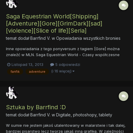
Saga Equestrian World[Shipping]
[Adventure][Gore][GrimDark][sad]
[violence][Slice of life][Seria]
temat dodał
Barrfind V.
w
Opowiadania wszystkich bronies
Inne opowiadania z tego ponyversum z tagiem [Gore] można
znaleźć w MLN. Saga Equestrian World - Czasy współczesne
licząc od 1000 roku Ery Alicornów[shipping][Adventure][Dark]
Listopad 13, 2013
5 odpowiedzi
[sad][violence][seria] 1) Prawdziwe imię(Rok 1000 EA)[Z]
(i 16 więcej)
fanfik
adventure
[Comedy][Slice of life] Opis: Ponyville,...
Sztuka by Barrfind :D
temat dodał
Barrfind V.
w
Digitale, photoshopy, tablety
W sumie nie jestem jakoś utalentowany w malarstwie i tak dalej,
bardziej pisarstwo lecz tworzę jakąś inną grafikę. W zależności