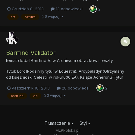
co mi się zachce i co jest potrzebne. Tworze tapety, dam kilka z
Grudzień 8, 2013
13 odpowiedzi
2
nich. Te z serii My Little Diablo mi się podobają najbardziej więc:
A to niewielka cząstka tego co...
(i 6 więcej)
art
sztuka
Barrfind Validator
temat dodał
Barrfind V.
w
Archiwum obrazków i reszty
Tytuł: Lord(Rodzinny tytuł w Equestrii), Arcypaladyn(Otrzymany
od księżniczki Celestii w roku1000 EA), Książe Acheronu(Tytuł
rodzinny w Acheronie) Imię: Barrfind z rodu Validator Ojciec:
Październik 18, 2013
28 odpowiedzi
2
Jednorożec, Lord Hektor z rodu Validator (Ciemno szare futro,
granatowa grzywa oraz ogon) Matka: Jednorożec, Lad...
(i 3 więcej)
barrfind
oc
Tłumaczenie
Styl
MLPPolska.pl