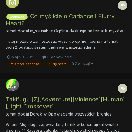
Co myślicie o Cadance i Flurry
cadence
Heart?
temat dodał
m_szumik
w
Ogólna dyskusja na temat kucyków
Tutaj możecie zamieszczać wszelkie opinie i teorie na temat
tych 2 postaci. Jestem ciekawa waszego zdania.
Maj 29, 2020
8 odpowiedzi
(i 2 więcej)
mi amora cadenza
flurry heart
Takifugu [Z][Adventure][Violence][Human]
[Light Crossover]
temat dodał
Dorek
w
Opowiadania wszystkich bronies
Witam, Mój długo zapowiadany fanfik w końcu ujrzał światło
dzienne ^^ Raczej z gatunku "długich, epickich epopei", choć