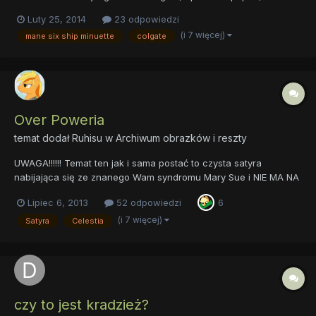
rodziały są dość krótkie w porównaniu do innyc tego typu dzieł.
Luty 25, 2014
23 odpowiedzi
W fiku pojawia się wiele postaci (zarówno z serialu jak i
(i 7 więcej)
mane six ship minuette
colgate
OCków). Wiele z nich umiera... Tak ku przestrodze. Od c...
Over Poweria
temat dodał
Ruhisu
w
Archiwum obrazków i reszty
UWAGA!!!!!! Temat ten jak i sama postać to czysta satyra
nabijająca się ze znanego Wam syndromu Mary Sue i NIE MA NA
CELU obrażania jakiegokolwiek twórcy OCeków z tego forum i
Lipiec 6, 2013
52 odpowiedzi
6
nie tylko, dlatego informuję że zbieżność jej zdolności i
elementów historii może być przypadkowa - dlatego proszę nie
(i 7 więcej)
Satyra
Celestia
brać...
czy to jest kradzież?