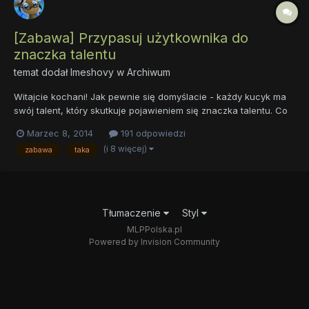
[Zabawa] Przypasuj użytkownika do
znaczka talentu
temat dodał
Imeshovy
w
Archiwum
Witajcie kochani! Jak pewnie się domyślacie - każdy kucyk ma
swój talent, który skutkuje pojawieniem się znaczka talentu. Co
prawda Cutie Mark Crusaders jeszcze nie zdołały zdobyć
Marzec 8, 2014
191 odpowiedzi
swoich znaczków, lecz bardzo pilnie harują by spełnić swoje
(i 8 więcej)
zabawa
taka
najskrytsze marzenie. Zresztą można wyżej zauważyć, że p...
Tłumaczenie
Styl
MLPPolska.pl
Powered by Invision Community