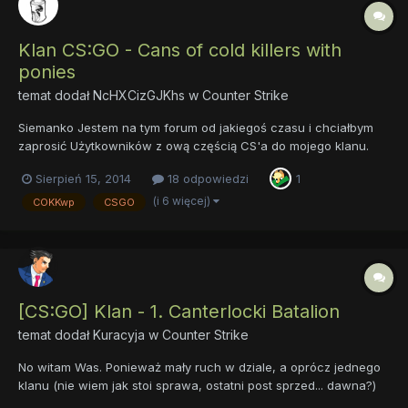
Klan CS:GO - Cans of cold killers with
ponies
temat dodał
NcHXCizGJKhs
w
Counter Strike
Siemanko Jestem na tym forum od jakiegoś czasu i chciałbym
zaprosić Użytkowników z ową częścią CS'a do mojego klanu.
Podejrzewam że na tym forum mało osób gra w tą grę, jednak
Sierpień 15, 2014
18 odpowiedzi
1
postanowiłem spróbować. Klan COKKwp powstał już kiedyś pod
inną nazwą(innym skrótem) i w innej grze. Nazywał się wtedy C...
(i 6 więcej)
COKKwp
CSGO
[CS:GO] Klan - 1. Canterlocki Batalion
temat dodał
Kuracyja
w
Counter Strike
No witam Was. Ponieważ mały ruch w dziale, a oprócz jednego
klanu (nie wiem jak stoi sprawa, ostatni post sprzed... dawna?)
nie ma nic, a niedawno (tzn. wczoraj ) postanowiłem wrócić do