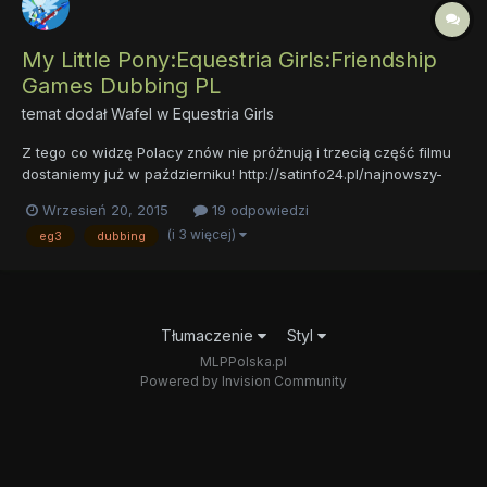
My Little Pony:Equestria Girls:Friendship
Games Dubbing PL
temat dodał
Wafel
w
Equestria Girls
Z tego co widzę Polacy znów nie próżnują i trzecią część filmu
dostaniemy już w październiku! http://satinfo24.pl/najnowszy-
filmu-z-serii-my-little-pony-equestria-girls-w-teletoon/ Data mi
Wrzesień 20, 2015
19 odpowiedzi
strasznie przeszkadza,bo kończę lekcje o 14:50 ,oby były
(i 3 więcej)
eg3
dubbing
powtórki I mamy jeszcze oficjalny trailer:
Tłumaczenie
Styl
MLPPolska.pl
Powered by Invision Community