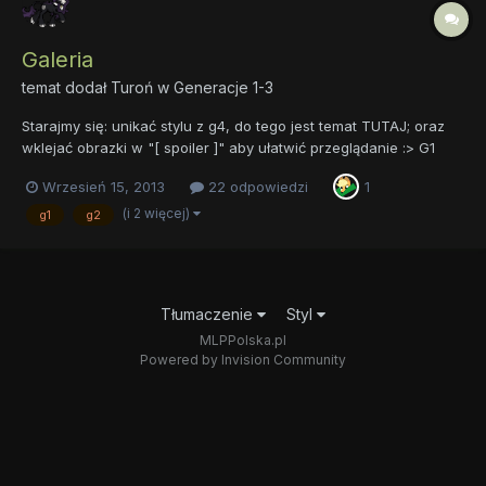
Galeria
temat dodał
Turoń
w
Generacje 1-3
Starajmy się: unikać stylu z g4, do tego jest temat TUTAJ; oraz
wklejać obrazki w "[ spoiler ]" aby ułatwić przeglądanie :> G1
Fizzy: Twilight: Glory: Kimono(g3) inne:
Wrzesień 15, 2013
22 odpowiedzi
1
(i 2 więcej)
g1
g2
Tłumaczenie
Styl
MLPPolska.pl
Powered by Invision Community