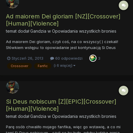
Ad maiorem Dei gloriam [NZ][Crossover]
[Human][Violence]
temat dodał
Gandzia
w
Opowiadania wszystkich bronies
Ad maiorem Dei gloriam, czyli coś, na co wszyscy( ) czekali!
Słówkiem wstępu: to opowiadanie jest kontynuacją Si Deus
nobiscum, więc zalecałbym najpierw przeczytać pierwszą
Styczeń 26, 2013
60 odpowiedzi
3
część. A o czym jest Ad maiorem...? Po prostu - dalsze przygody
naszych Sarmatów i ich czworonożnych kumotrów. AD 1639.
(i 6 więcej)
Crossover
Fanfic
Min...
Si Deus nobiscum [Z][EPIC][Crossover]
[Human][Violence]
temat dodał
Gandzia
w
Opowiadania wszystkich bronies
Parę osób chwaliło mojego fanfika, więc go wstawię, a co mi
tam! Si Deus nobiscum - czyli co by było, gdyby ludzka armia