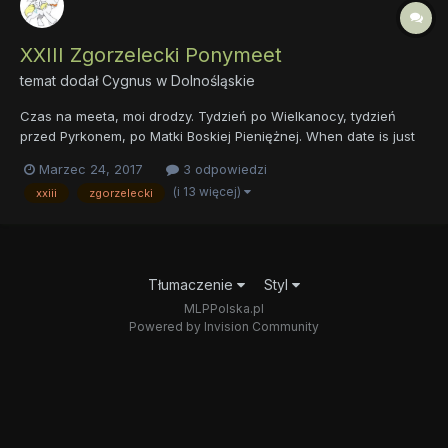
XXIII Zgorzelecki Ponymeet
temat dodał
Cygnus
w
Dolnośląskie
Czas na meeta, moi drodzy. Tydzień po Wielkanocy, tydzień
przed Pyrkonem, po Matki Boskiej Pieniężnej. When date is just
right Link na FB:
Marzec 24, 2017
3 odpowiedzi
https://www.facebook.com/events/903881046417532/
(i 13 więcej)
xxiii
zgorzelecki
Tłumaczenie
Styl
MLPPolska.pl
Powered by Invision Community