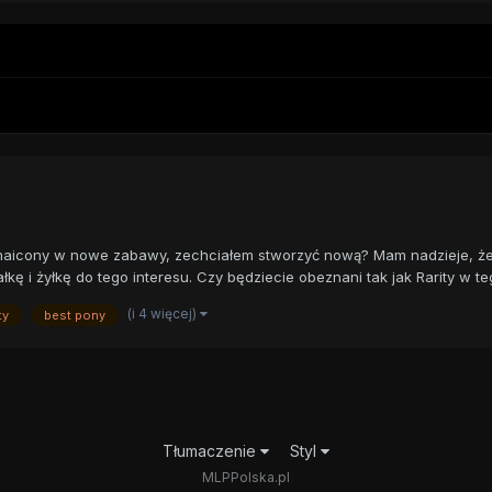
urozmaicony w nowe zabawy, zechciałem stworzyć nową? Mam nadzieje,
ę i żyłkę do tego interesu. Czy będziecie obeznani tak jak Rarity w teg
(i 4 więcej)
ty
best pony
Tłumaczenie
Styl
MLPPolska.pl