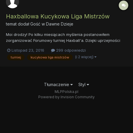
Haxballowa Kucykowa Liga Mistrzów
temat dodał Gość w
Dawne Dzieje
Moi drodzy! Po kilku miesiącach myślenia postanowiłem
zorganizować Forumowy turniej Haxball'a. Dzięki uprzejmości
@Decaded dostaniemy hosta, teraz pozostaje mi omówić
Listopad 23, 2016
299 odpowiedzi
zasady. W turnieju weźmie udział sześć drużyn po cztery osoby
(i 2 więcej)
turniej
kucykowa liga mistrzów
(3 pierwszy skład +1 rezerwowy). Każdy może zapisywać się
do:...
Tłumaczenie
Styl
MLPPolska.pl
Powered by Invision Community