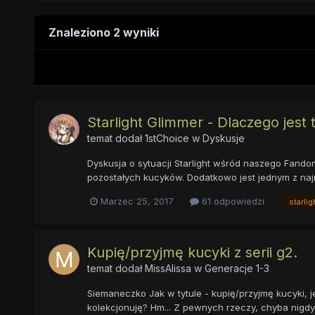
Znaleziono 2 wyniki
Starlight Glimmer - Dlaczego jest 
temat dodał
1stChoice
w
Dyskusje
Dyskusja o sytuacji Starlight wśród naszego Fandomu
pozostałych kucyków. Dodatkowo jest jednym z najmn
Marzec 25, 2017
61 odpowiedzi
starlig
Kupię/przyjmę kucyki z serii g2.
temat dodał
MissAlissa
w
Generacje 1-3
Siemaneczko Jak w tytule - kupię/przyjmę kucyki, j
kolekcjonuję? Hm... Z pewnych rzeczy, chyba nigdy s