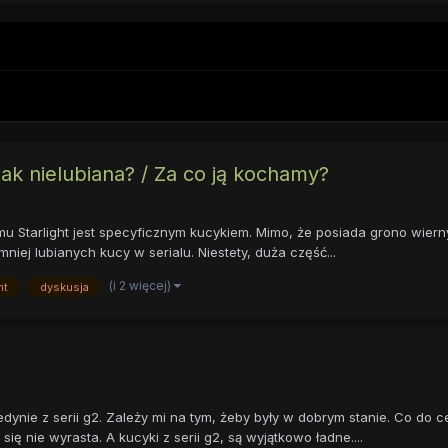
tak nielubiana? / Za co ją kochamy?
 Starlight jest specyficznym kucykiem. Mimo, że posiada grono wiernych
iej lubianych kucy w serialu. Niestety, duża część...
(i 2 więcej)
ht
dyskusja
edynie z serii g2. Zależy mi na tym, żeby były w dobrym stanie. Co do 
ię nie wyrasta. A kucyki z serii g2, są wyjątkowo ładne....