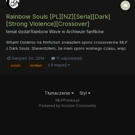
Rainbow Souls [PL][NZ][Seria][Dark]
[Strong Violence][Crossover]
temat dodał
Rainbow Wave
w
Archiwum fanfików
Witam! Ostatnio na fimfiction znalazłem sporo crossoverów MLP
z Dark Souls. Stwierdziłem, że mam sporo wolnego czasu, więc
postanowiłem je przetłumaczyć. Nie trzeba znać materiału
Sierpień 24, 2014
11 odpowiedzi
źródłowego, by czerpać przyjemność z czytania (np. ja
(i 8 więcej)
souls
lordran
przeczytałem kilka z nich zanim wgl poznałem uniwersum DkS i
mi s...
Tłumaczenie
Styl
MLPPolska.pl
Powered by Invision Community