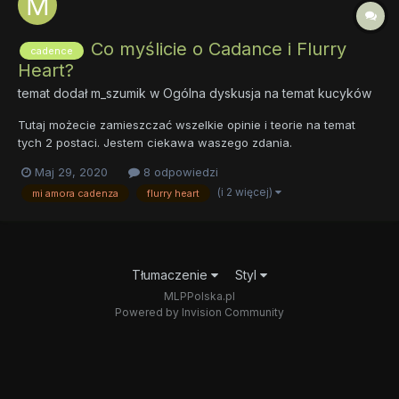
Co myślicie o Cadance i Flurry
cadence
Heart?
temat dodał
m_szumik
w
Ogólna dyskusja na temat kucyków
Tutaj możecie zamieszczać wszelkie opinie i teorie na temat
tych 2 postaci. Jestem ciekawa waszego zdania.
Maj 29, 2020
8 odpowiedzi
(i 2 więcej)
mi amora cadenza
flurry heart
Tłumaczenie
Styl
MLPPolska.pl
Powered by Invision Community