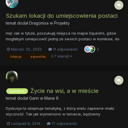
Szukam lokacji do umiejscowienia postaci
temat dodał
Dragonixa
w
Projekty
Hej! Jak w tytule, poszukuję miejsca na mapie Equestrii, gdzie
mogłabym umiejscowić jedną ze swoich postaci w komiksie, do
którego dopiero piszę scenariusz. Dwie z trzech głównych
Marzec 25, 2020
11 odpowiedzi
3
postaci mam osadzone co prawda, ale potrzebuję też pomocy
fandomu odnośnie historii Equestrii....
(i 7 więcej)
lokacja
equestria
Życie na wsi, a w mieście
applejack
temat dodał
Garin
w
Mane 6
Dyskusja ta obejmuje tematykę, z którą wielu zapewne miało
styczność. Tak jak wymieniono w temacie, będziemy
dyskutować na temat życia w mieście, a także poza nim.
Listopad 6, 2014
17 odpowiedzi
Zapraszam!