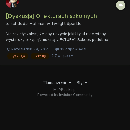
[Dyskusja] O lekturach szkolnych
temat dodał
Hoffman
w
Twilight Sparkle
Nie raz słyszałem, że aby uczynić jakiś tytuł nieczytany,
wystarczy przypiąć mu łatę „LEKTURA”. Sukces podobno
gwarantowany i skuteczny w stu procentach, gdyż wiele osób,
Październik 29, 2014
16 odpowiedzi
nie tylko w wieku szkolnym, ale także późniejszym, reaguje
(i 7 więcej)
Dyskusja
Lektury
alergicznie wręcz na to magiczne słowo. Ciekaw jestem
Waszego zdan...
Tłumaczenie
Styl
MLPPolska.pl
Powered by Invision Community