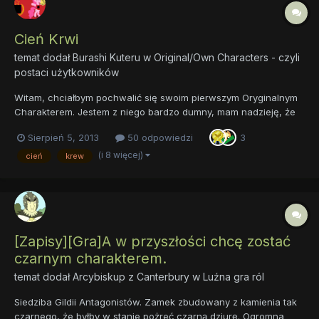
Cień Krwi
temat dodał
Burashi Kuteru
w
Original/Own Characters - czyli
postaci użytkowników
Witam, chciałbym pochwalić się swoim pierwszym Oryginalnym
Charakterem. Jestem z niego bardzo dumny, mam nadzieję, że
się wam spodoba. Imię: Cień Krwi Rasa: Alicorn Wiek: 666 lat
Sierpień 5, 2013
50 odpowiedzi
3
Cechy: zła, mściwa, wierna, bezlitosna Uroczy Znaczek:
półksiężyc ociekający krwistoczerwoną krwią Oczy: krwistoc...
(i 8 więcej)
cień
krew
[Zapisy][Gra]A w przyszłości chcę zostać
czarnym charakterem.
temat dodał
Arcybiskup z Canterbury
w
Luźna gra ról
Siedziba Gildii Antagonistów. Zamek zbudowany z kamienia tak
czarnego, że byłby w stanie pożreć czarną dziurę. Ogromna