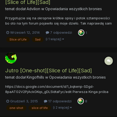
[Slice of Life][Sad]
temat dodał
Advilion
w
Opowiadania wszystkich bronies
Przygotujcie się na okropnie krótkie opisy i potok sztampowości
bo oto na tym forum pojawiło się moje dzieło. Tak naprawdę sam
uważam, że najlepszym określeniem tego opowiadania jest
Wrzesień 12, 2014
7 odpowiedzi
1
„zwięzłe". Opowiada ono o tym co wydarzyło się
dziewięćdziesiąt lat po powrocie Luny na ziemie Equestrii w
(i 1 więcej)
Slice of Life
Sad
Ponyvi...
Jutro [One-shot][Slice of Life][Sad]
temat dodał
Kingofhills
w
Opowiadania wszystkich bronies
https://docs.google.com/document/d/1_bqkenp-SDgd-
8paATG2V2PjAckGKqs_gDL5IdtaFyc/edit Pierwsza Kinga próba
w pisaniu. Krótka, dość prosta jednorazówka o pewnym młodym
Grudzień 3, 2015
17 odpowiedzi
8
źrebaku, który przez pewien czas musiał mieszkać z ojcem. Ale
to bez spoilera. Dziękuję Zodiakowi za prereading i kor...
(i 2 więcej)
one-shot
slice of life