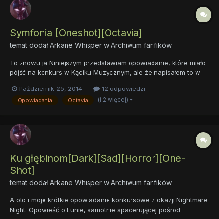
Symfonia [Oneshot][Octavia]
temat dodał
Arkane Whisper
w
Archiwum fanfików
To znowu ja Niniejszym przedstawiam opowiadanie, które miało
pójść na konkurs w Kąciku Muzycznym, ale że napisałem to w
dniu, w którym konkurs został zakończony, to przez dłuższy
Październik 25, 2014
12 odpowiedzi
czas zastanawiałem się co z tym fantem zrobić, aż
(i 2 więcej)
Opowiadania
Octavia
postanowiłem, iż go zamieszczę. Odpowiadam od razu na
pytanie, tak n...
Ku głębinom[Dark][Sad][Horror][One-
Shot]
temat dodał
Arkane Whisper
w
Archiwum fanfików
A oto i moje krótkie opowiadanie konkursowe z okazji Nightmare
Night. Opowieść o Lunie, samotnie spacerującej pośród