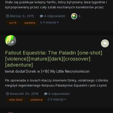
Stało się publikuje kolejny fanfic, który był pisany dwa tygodnie i
był poprawiany przez cały sztab kochanych korektorów przez
dwa grube miesiące. Teraz zrozumiałem ile należy włożyć pracy,
Marzec 6, 2015
4 odpowiedzi
5
aby stworzyć dobre opowiadanie nie tylko pod względem
historii, ale przede wszystkim stylistyki. Korekta: Go...
(i 4 więcej)
sci-fi
mystery
Fallout Equestria: The Paladin [one-shot]
[violence][mature][dark][crossover]
[adventure]
temat dodał
Dorek
w
[+18] My Little Necronomicon
Fik opowiada o losach klaczy imieniem Dinky, ostatniego członka
niegdyś legendarnego Korpusu Paladynów Equestrii i jest czymś
na kształt niezależnego wstępu bądź prequela „The Rejected
Kwiecień 24, 2018
6 odpowiedzi
Ones”, a także pomostem łączącym je fabularnie ze znanym i
(i 4 więcej)
one-shot
violence
nielubianym „Takifugu”. Jest suplementem tamtych opowieś...