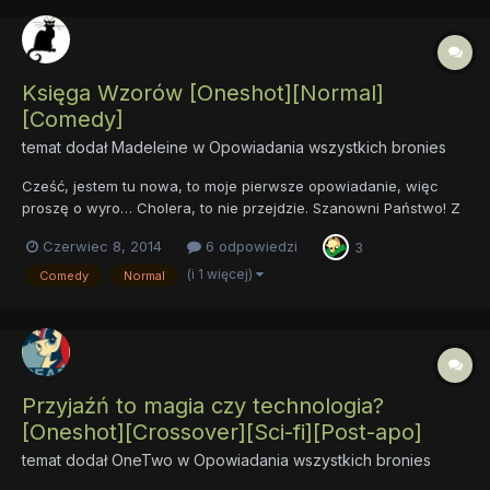
Księga Wzorów [Oneshot][Normal]
[Comedy]
temat dodał
Madeleine
w
Opowiadania wszystkich bronies
Cześć, jestem tu nowa, to moje pierwsze opowiadanie, więc
proszę o wyro… Cholera, to nie przejdzie. Szanowni Państwo! Z
wielką radością przedstawiam Wam opowiadanie pt. Księga
Czerwiec 8, 2014
6 odpowiedzi
3
Wzorów [One-Shot] [Normal] [Comedy] Tekst miał być wysłany
na edycję MMF „Pierwszy dzień rządów księżniczki Twil...
(i 1 więcej)
Comedy
Normal
Przyjaźń to magia czy technologia?
[Oneshot][Crossover][Sci-fi][Post-apo]
temat dodał
OneTwo
w
Opowiadania wszystkich bronies