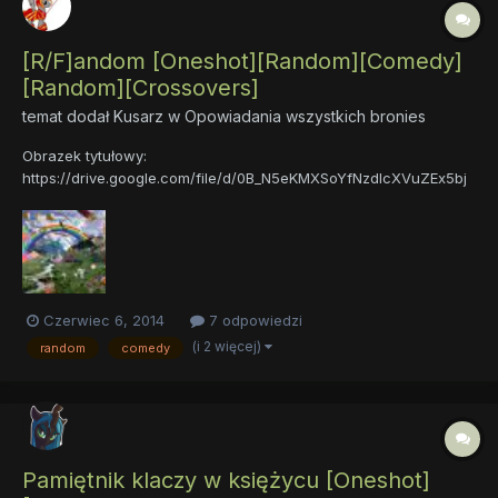
[R/F]andom [Oneshot][Random][Comedy]
[Random][Crossovers]
temat dodał
Kusarz
w
Opowiadania wszystkich bronies
Obrazek tytułowy:
https://drive.google.com/file/d/0B_N5eKMXSoYfNzdIcXVuZEx5bj
Q/edit?usp=sharing UWAGA!!! Zawiera sporą ilość randomu i
śladowe ilości orzechów arachidowych. Przed użyciem
zapoznaj się z treścią ulotki dołączonej do opakowania, bądź
skontaktuj się z psychologiem lub farmac...
Czerwiec 6, 2014
7 odpowiedzi
(i 2 więcej)
random
comedy
Pamiętnik klaczy w księżycu [Oneshot]