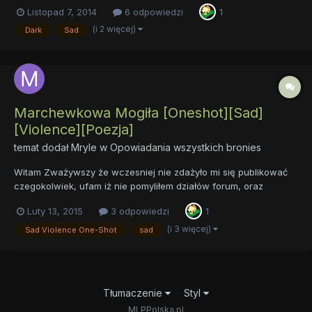
zniszczonych śladów przeszłości. To tak w skrócie. Ku
Listopad 7, 2014
6 odpowiedzi
1
głębinom[Dark][sad][Horror][One-Shot] Życzę miłej lektury P.S.
Jak się nazbiera więcej takich krótkich opowiadań,...
(i 2 więcej)
Dark
Sad
Marchewkowa Mogiła [Oneshot][Sad]
[Violence][Poezja]
temat dodał
Mryle
w
Opowiadania wszystkich bronies
Witam Zważywszy że wczesniej nie zdażyło mi się publikować
czegokolwiek, ufam iż nie pomyliłem działów forum, oraz
czegokolwiek innego. Również wracając do tematu prezentuję
Luty 13, 2015
3 odpowiedzi
1
swoje... chyba najlepiej ocenić to jako zbiór wierszy, jednakże
chyba spełnia wystarczająco wymogów. (jeśli nie to poradźcie...
(i 3 więcej)
Sad Violence One-Shot
sad
Tłumaczenie
Styl
MLPPolska.pl