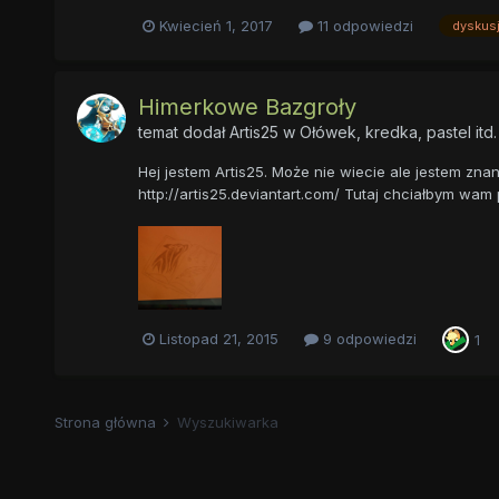
Kwiecień 1, 2017
11 odpowiedzi
dyskus
Himerkowe Bazgroły
temat dodał
Artis25
w
Ołówek, kredka, pastel itd.
Hej jestem Artis25. Może nie wiecie ale jestem zna
http://artis25.deviantart.com/ Tutaj chciałbym wam
Listopad 21, 2015
9 odpowiedzi
1
Strona główna
Wyszukiwarka