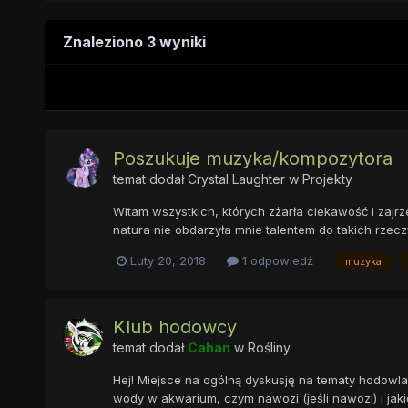
Znaleziono 3 wyniki
Poszukuje muzyka/kompozytora
temat dodał
Crystal Laughter
w
Projekty
Witam wszystkich, których zżarła ciekawość i zajrz
natura nie obdarzyła mnie talentem do takich rzec
Luty 20, 2018
1 odpowiedź
muzyka
Klub hodowcy
temat dodał
Cahan
w
Rośliny
Hej! Miejsce na ogólną dyskusję na tematy hodowla
wody w akwarium, czym nawozi (jeśli nawozi) i jakie