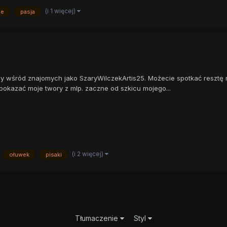
(i 1 więcej)
je
pasja
ny wśród znajomych jako SzaryWilczekArtis25. Możecie spotkać resztę mo
 pokazać moje twory z mlp. zaczne od szkicu mojego...
(i 2 więcej)
ołuwek
pisaki
Tłumaczenie
Styl