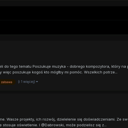
eli do tego tematu Poszukuje muzyka - dobrego kompozytora, który na p
zy więc poszukuje kogoś kto mógłby mi pomóc. Wszelkich potrze...
(i 1 więcej)
zabawa
ne. Wasze projekty, ich rozwój, dzielelenie się doświadczeniami. Ze s
 stosuje oświetlenie. I @Dabrowski, może podzielisz się z...