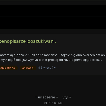
cenopisarze poszukiwani!
atorską o nazwie "PolFanAnimations" - zajmie się ona tworzeniem anim
ysł bądź coś już wymyślili. Nie proszę od razu o powalające efekt...
(i 3 więcej)
nanimations
animacja
Tłumaczenie
Styl
MLPPolska.pl