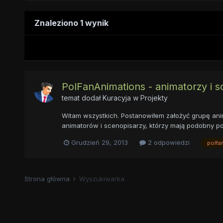
Znaleziono 1 wynik
PolFanAnimations - animatorzy i s
temat dodał
Kuracyja
w
Projekty
Witam wszystkich. Postanowiłem założyć grupę anim
animatorów i scenopisarzy, którzy mają podobny pom
Grudzień 29, 2013
2 odpowiedzi
polfa
Strona główna
Wyszukiwarka